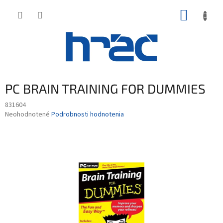
Prejsť
NÁKUP
na
obsah
KOŠÍK
PC BRAIN TRAINING FOR DUMMIES
831604
Priemerné
Neohodnotené
Podrobnosti hodnotenia
hodnotenie
produktu
je
0,0
z
5
hviezdičiek.