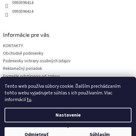
e
0950596414
0950596414
Informácie pre vás
KONTAKTY
Obchodné podmienky
Podmienky ochrany osobných údajov
Reklamačný poriadok
Formulár odstúpenia od zmluvy
Reklamačný formulár
Tento web používa súbory cookie. Ďalším prechádzaním
tohto webu vyjadrujete súhlas s ich používaním. Viac
informácií
tu
.
Vytvoril Shoptet
Nastavenie
Copyright 2026
hrac.sk
. Všetky práva vyhradené.
Upraviť
Odmietnuť
Súhlasím
nastavenie cookies