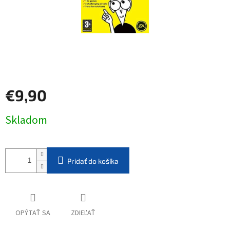
€9,90
Jednotková
Skladom
cena:
Pridať do košíka
OPÝTAŤ SA
ZDIEĽAŤ