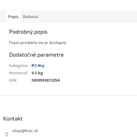
Popis
Diskusia
Podrobný popis
Popis produktu nie je dostupný
Dodatočné parametre
Kategória
:
PC Hry
Hmotnosť
:
0.3 kg
EAN
:
5030930072254
Z
á
p
ä
Kontakt
t
shop
@
hrac.sk
i