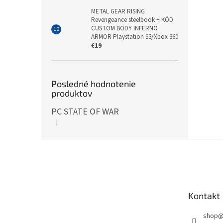
METAL GEAR RISING
Revengeance steelbook + KÓD
CUSTOM BODY INFERNO
ARMOR Playstation S3/Xbox 360
€19
Posledné hodnotenie
produktov
PC STATE OF WAR
|
Hodnotenie produktu je 5 z 5 hviezdičiek.
Z
á
p
ä
t
Kontakt
i
e
shop