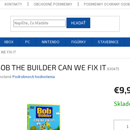
KONTAKTY
OBCHODNÉ PODMIENKY
PODMIENKY OCHRANY OSOB
HĽADAŤ
XBOX
PC
NINTENDO
FIGÚRKY
STAVEBNICE
WE FIX IT
BOB THE BUILDER CAN WE FIX IT
830475
né
notené
Podrobnosti hodnotenia
nie
€9,
u
Jednotk
Skla
cena:
iek.