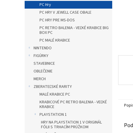
PC Hry
PC HRY V JEWELL CASE OBALE
PC HRY PRE MS-DOS
PC RETRO BALENIA - VEĽKÉ KRABICE BIG
BOX PC
PC MALÉ KRABICE
NINTENDO
FIGÚRKY
STAVEBNICE
OBLEČENIE
MERCH
ZBERATEĽSKÉ RARITY
MALÉ KRABICE PC
KRABICOVÉ PC RETRO BALENIA - VEĽKÉ
Popi
KRABICE
PLAYSTATION 1
HRY NA PLAYSTATION 1 V ORIGINÁL
Pod
FÓLII S TRHACÍM PRÚŽKOM