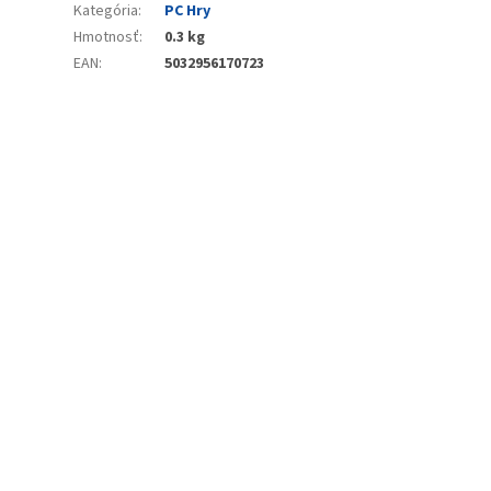
Kategória
:
PC Hry
Hmotnosť
:
0.3 kg
EAN
:
5032956170723