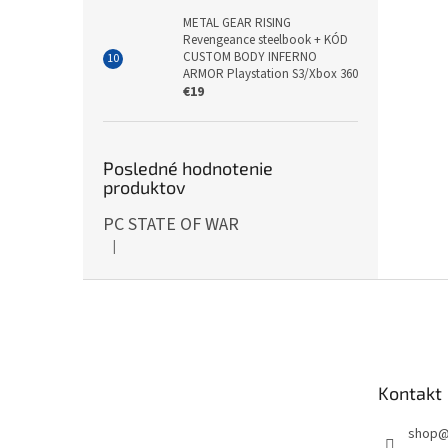
METAL GEAR RISING
Revengeance steelbook + KÓD
CUSTOM BODY INFERNO
ARMOR Playstation S3/Xbox 360
€19
Posledné hodnotenie
produktov
PC STATE OF WAR
|
Hodnotenie produktu je 5 z 5 hviezdičiek.
Z
á
p
ä
t
Kontakt
i
e
shop