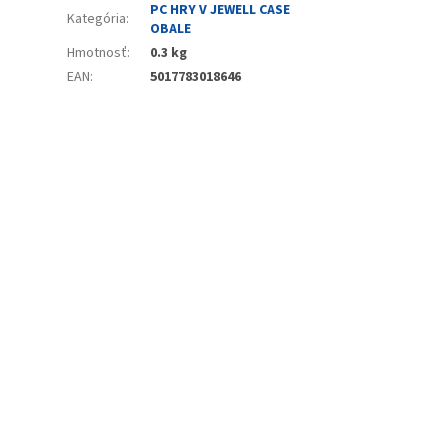
PC HRY V JEWELL CASE
Kategória
:
OBALE
Hmotnosť
:
0.3 kg
EAN
:
5017783018646