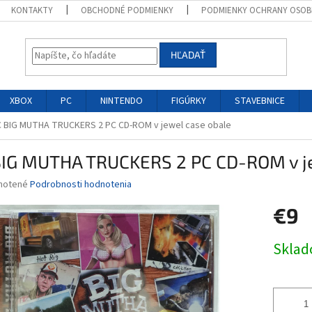
KONTAKTY
OBCHODNÉ PODMIENKY
PODMIENKY OCHRANY OSOB
HĽADAŤ
XBOX
PC
NINTENDO
FIGÚRKY
STAVEBNICE
 BIG MUTHA TRUCKERS 2 PC CD-ROM v jewel case obale
BIG MUTHA TRUCKERS 2 PC CD-ROM v je
né
notené
Podrobnosti hodnotenia
nie
€9
u
Jednotk
Skla
cena:
iek.