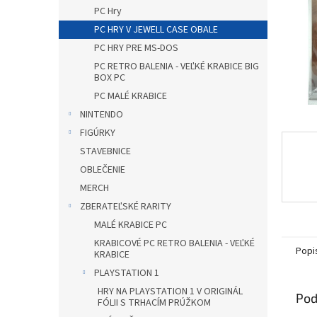
PC Hry
PC HRY V JEWELL CASE OBALE
PC HRY PRE MS-DOS
PC RETRO BALENIA - VEĽKÉ KRABICE BIG
BOX PC
PC MALÉ KRABICE
NINTENDO
FIGÚRKY
STAVEBNICE
OBLEČENIE
MERCH
ZBERATEĽSKÉ RARITY
MALÉ KRABICE PC
KRABICOVÉ PC RETRO BALENIA - VEĽKÉ
Popi
KRABICE
PLAYSTATION 1
HRY NA PLAYSTATION 1 V ORIGINÁL
Pod
FÓLII S TRHACÍM PRÚŽKOM