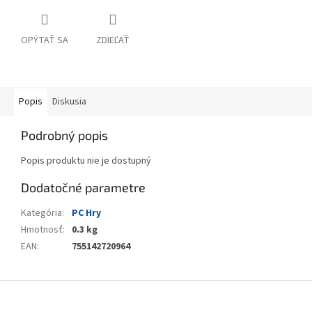
OPÝTAŤ SA
ZDIEĽAŤ
Popis
Diskusia
Podrobný popis
Popis produktu nie je dostupný
Dodatočné parametre
Kategória
:
PC Hry
Hmotnosť
:
0.3 kg
EAN
:
755142720964
Z
á