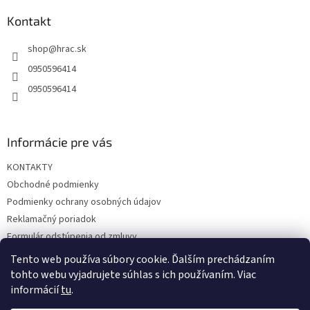
p
ä
Kontakt
t
shop
@
hrac.sk
i
e
0950596414
0950596414
Informácie pre vás
KONTAKTY
Obchodné podmienky
Podmienky ochrany osobných údajov
Reklamačný poriadok
Formulár odstúpenia od zmluvy
Reklamačný formulár
Tento web používa súbory cookie. Ďalším prechádzaním
tohto webu vyjadrujete súhlas s ich používaním. Viac
informácií
tu
.