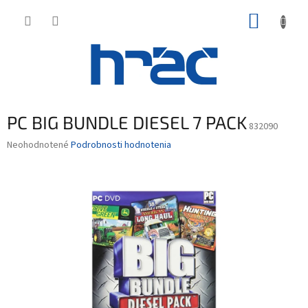
Prejsť
NÁKUP
na
obsah
KOŠÍK
PC BIG BUNDLE DIESEL 7 PACK
832090
Priemerné
Neohodnotené
Podrobnosti hodnotenia
hodnotenie
produktu
je
0,0
z
5
hviezdičiek.