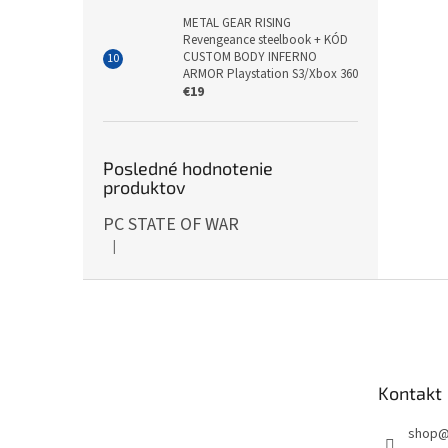
METAL GEAR RISING
Revengeance steelbook + KÓD
CUSTOM BODY INFERNO
ARMOR Playstation S3/Xbox 360
€19
Posledné hodnotenie
produktov
PC STATE OF WAR
|
Hodnotenie produktu je 5 z 5 hviezdičiek.
Z
á
p
ä
t
Kontakt
i
e
shop