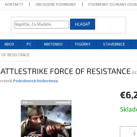
KONTAKTY
OBCHODNÉ PODMIENKY
PODMIENKY OCHRANY OSOB
HĽADAŤ
XBOX
PC
NINTENDO
FIGÚRKY
STAVEBNICE
 OF RESISTANCE
BATTLESTRIKE FORCE OF RESISTANCE
83
né
notené
Podrobnosti hodnotenia
nie
€6,
u
Jednotk
Skla
cena:
iek.