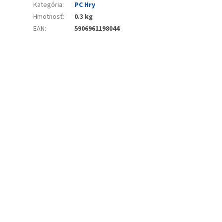
Kategória
:
PC Hry
Hmotnosť
:
0.3 kg
EAN
:
5906961198044