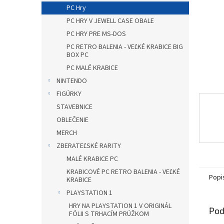
PC Hry
PC HRY V JEWELL CASE OBALE
PC HRY PRE MS-DOS
PC RETRO BALENIA - VEĽKÉ KRABICE BIG
BOX PC
PC MALÉ KRABICE
NINTENDO
FIGÚRKY
STAVEBNICE
OBLEČENIE
MERCH
ZBERATEĽSKÉ RARITY
MALÉ KRABICE PC
KRABICOVÉ PC RETRO BALENIA - VEĽKÉ
Popi
KRABICE
PLAYSTATION 1
HRY NA PLAYSTATION 1 V ORIGINÁL
Pod
FÓLII S TRHACÍM PRÚŽKOM