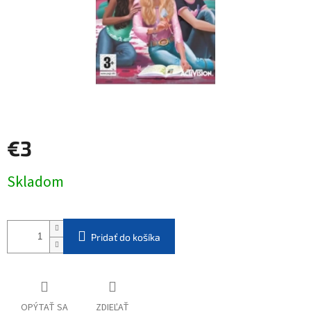
€3
Jednotková
Skladom
cena:
Pridať do košíka
OPÝTAŤ SA
ZDIEĽAŤ