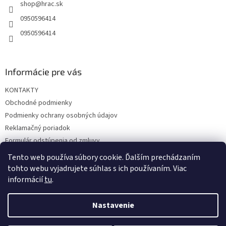
shop
@
hrac.sk
i
e
0950596414
0950596414
Informácie pre vás
KONTAKTY
Obchodné podmienky
Podmienky ochrany osobných údajov
Reklamačný poriadok
Formulár odstúpenia od zmluvy
Reklamačný formulár
Tento web používa súbory cookie. Ďalším prechádzaním
tohto webu vyjadrujete súhlas s ich používaním. Viac
informácií
tu
.
Vytvoril Shoptet
Nastavenie