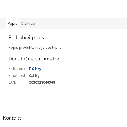
Popis
Diskusia
Podrobný popis
Popis produktu nie je dostupný
Dodatočné parametre
Kategória
:
PC Hry
Hmotnosť
:
0.3 kg
EAN
:
5030917040368
Z
á
p
ä
Kontakt
t