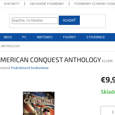
KONTAKTY
OBCHODNÉ PODMIENKY
PODMIENKY OCHRANY OSOB
HĽADAŤ
XBOX
PC
NINTENDO
FIGÚRKY
STAVEBNICE
T ANTHOLOGY
AMERICAN CONQUEST ANTHOLOGY
811695
né
notené
Podrobnosti hodnotenia
nie
€9,
u
Jednotk
Skla
cena:
iek.