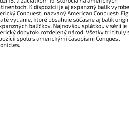
zi 15. a začiatkom 19. storočia na amerických
tinentoch. K dispozícii je aj expanzný balík vyrob
rický Conquest, nazvaný American Conquest: Fig
laté vydanie, ktoré obsahuje súčasne aj balík origi
xpanzných balíčkov. Najnovšou splátkou v sérii je
rický dobytok: rozdelený národ. Všetky tri tituly 
pozícii spolu s americkými časopismi Conquest
onicles.