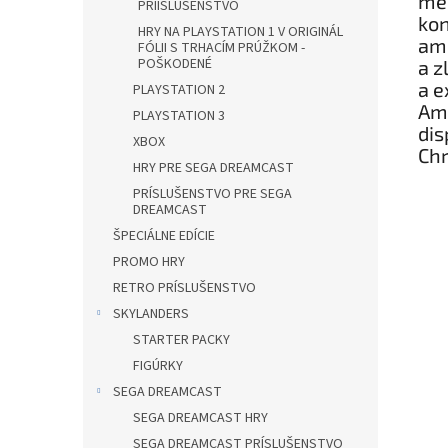
med
PRÍISLUŠENSTVO
kon
HRY NA PLAYSTATION 1 V ORIGINÁL
ame
FÓLII S TRHACÍM PRÚŽKOM -
POŠKODENÉ
a z
a e
PLAYSTATION 2
Ame
PLAYSTATION 3
dis
XBOX
Chr
HRY PRE SEGA DREAMCAST
PRÍSLUŠENSTVO PRE SEGA
DREAMCAST
ŠPECIÁLNE EDÍCIE
PROMO HRY
RETRO PRÍSLUŠENSTVO
SKYLANDERS
STARTER PACKY
FIGÚRKY
SEGA DREAMCAST
SEGA DREAMCAST HRY
SEGA DREAMCAST PRÍSLUŠENSTVO