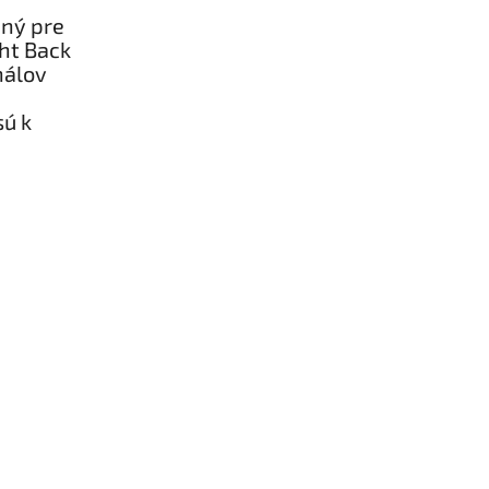
ený pre
ht Back
nálov
sú k