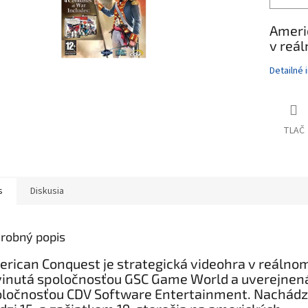
Ameri
v reál
Detailné 
TLAČ
s
Diskusia
robný popis
rican Conquest je strategická videohra v reálno
inutá spoločnosťou GSC Game World a uverejnen
ločnosťou CDV Software Entertainment. Nachádz