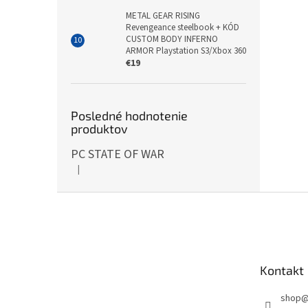
METAL GEAR RISING
Revengeance steelbook + KÓD
CUSTOM BODY INFERNO
ARMOR Playstation S3/Xbox 360
€19
Posledné hodnotenie
produktov
PC STATE OF WAR
|
Hodnotenie produktu je 5 z 5 hviezdičiek.
Z
á
p
ä
t
Kontakt
i
e
shop