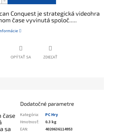
can Conquest je strategická videohra
nom čase vyvinutá spoloč.....
informácie
OPÝTAŤ SA
ZDIEĽAŤ
Dodatočné parametre
m čase
Kategória
:
PC Hry
á
Hmotnosť
:
0.3 kg
a sa
EAN
:
4020636114953