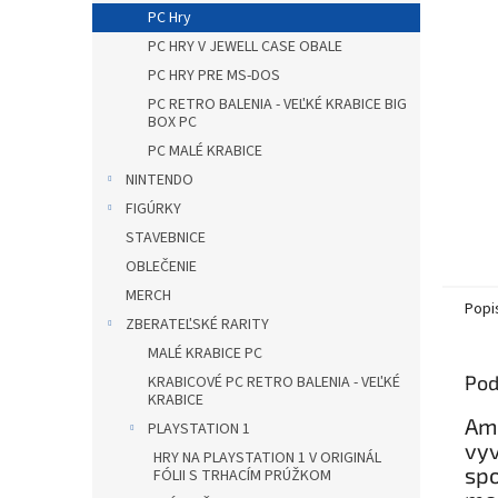
PC Hry
PC HRY V JEWELL CASE OBALE
PC HRY PRE MS-DOS
PC RETRO BALENIA - VEĽKÉ KRABICE BIG
BOX PC
PC MALÉ KRABICE
NINTENDO
FIGÚRKY
STAVEBNICE
OBLEČENIE
MERCH
Popi
ZBERATEĽSKÉ RARITY
MALÉ KRABICE PC
Pod
KRABICOVÉ PC RETRO BALENIA - VEĽKÉ
KRABICE
Ame
PLAYSTATION 1
vyv
HRY NA PLAYSTATION 1 V ORIGINÁL
spo
FÓLII S TRHACÍM PRÚŽKOM