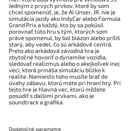
Jedným z prvých prvkov, ktoré by som
chcel spomenúť, je, že Al Unser, JR. nie je
simulácia jazdy ako IndyCar alebo Formula
Grand Prix a každý, kto by sa pokúsil
porovnať túto hru s tým, ktorých som
práve spomenul, by bol blázon alebo príliš
starý, aby vedel, čo sú arkádové centrá.
Preto ako arkádová závodná hra je
zbytočné hovoriť o dynamike vozidla,
sledovať realizmus alebo o akejkoľvek inej
veci, ktorá prináša simuláciu blízko k
realite. Namiesto toho musíte brať do
úvahy zábavu, ktorú máte pri hraní hry. Pri
tejto hre je hlavná vec, ktorú môžete
posúdiť s ďalšími prvkami, ako je
soundtrack a grafika.
Dodatočné parametre