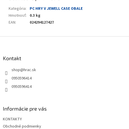
Kategória
:
PC HRY V JEWELL CASE OBALE
Hmotnosť
:
0.3 kg
EAN
:
024294127427
Z
á
p
ä
Kontakt
t
shop
@
hrac.sk
i
e
0950596414
0950596414
Informácie pre vás
KONTAKTY
Obchodné podmienky