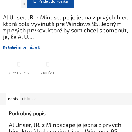
Pridať do košíka
Al Unser, JR. z Mindscape je jedna z prvých hier,
ktorá bola vyvinutá pre Windows 95. Jedným
z prvých prvkov, ktoré by som chcel spomenúť,
je, že Al U....
Detailné informácie
OPÝTAŤ SA
ZDIEĽAŤ
Popis
Diskusia
Podrobný popis
Al Unser, JR. z Mindscape je jedna z prvých
hier, ktorá bola vyvinutá pre Windows 95.