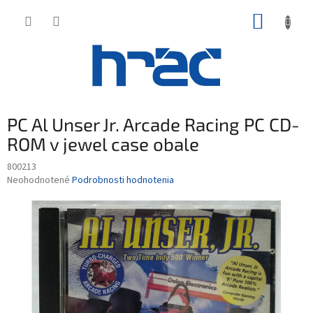
Prejsť
NÁKUP
na
obsah
KOŠÍK
PC Al Unser Jr. Arcade Racing PC CD-
ROM v jewel case obale
800213
Priemerné
Neohodnotené
Podrobnosti hodnotenia
hodnotenie
produktu
je
0,0
z
5
hviezdičiek.