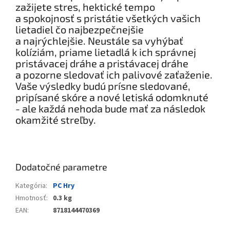
zažijete stres, hektické tempo
a spokojnosť s pristátie všetkých vašich
lietadiel čo najbezpečnejšie
a najrýchlejšie. Neustále sa vyhýbať
kolíziám, priame lietadlá k ich správnej
pristávacej dráhe a pristávacej dráhe
a pozorne sledovať ich palivové zaťaženie.
Vaše výsledky budú prísne sledované,
pripísané skóre a nové letiská odomknuté
- ale každá nehoda bude mať za následok
okamžité streľby.
Dodatočné parametre
Kategória
:
PC Hry
Hmotnosť
:
0.3 kg
EAN
:
8718144470369