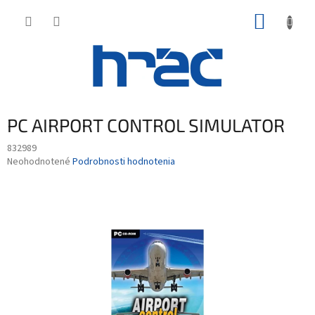
Prejsť
NÁKUP
na
obsah
KOŠÍK
PC AIRPORT CONTROL SIMULATOR
832989
Priemerné
Neohodnotené
Podrobnosti hodnotenia
hodnotenie
produktu
je
0,0
z
5
hviezdičiek.