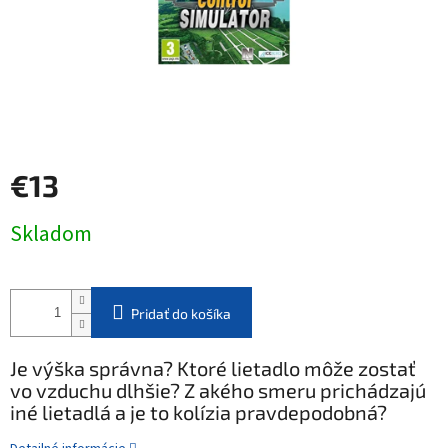
€13
Jednotková
Skladom
cena:
Pridať do košíka
Je výška správna? Ktoré lietadlo môže zostať
vo vzduchu dlhšie? Z akého smeru prichádzajú
iné lietadlá a je to kolízia pravdepodobná?