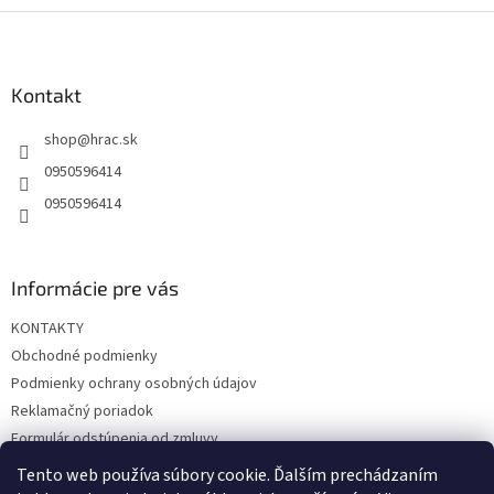
Z
á
p
ä
Kontakt
t
shop
@
hrac.sk
i
e
0950596414
0950596414
Informácie pre vás
KONTAKTY
Obchodné podmienky
Podmienky ochrany osobných údajov
Reklamačný poriadok
Formulár odstúpenia od zmluvy
Reklamačný formulár
Tento web používa súbory cookie. Ďalším prechádzaním