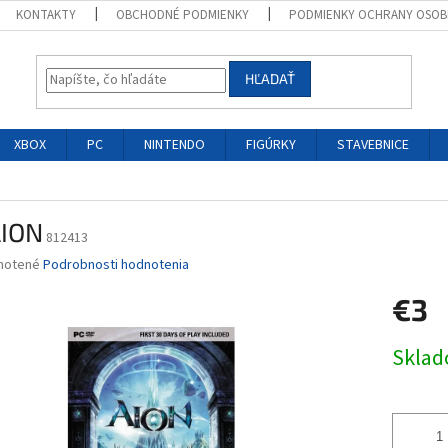
KONTAKTY
OBCHODNÉ PODMIENKY
PODMIENKY OCHRANY OSOB
HĽADAŤ
XBOX
PC
NINTENDO
FIGÚRKY
STAVEBNICE
AION
812413
né
notené
Podrobnosti hodnotenia
nie
€3
u
Jednotk
Skla
cena:
iek.