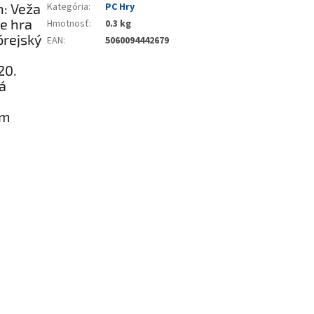
: Veža
Kategória
:
PC Hry
e hra
Hmotnosť
:
0.3 kg
órejský
EAN
:
5060094442679
20.
ká
om