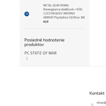
METAL GEAR RISING
Revengeance steelbook + KÓD
CUSTOM BODY INFERNO
ARMOR Playstation S3/Xbox 360
€19
Posledné hodnotenie
produktov
PC STATE OF WAR
|
Hodnotenie produktu je 5 z 5 hviezdičiek.
Z
á
p
ä
t
Kontakt
i
e
shop