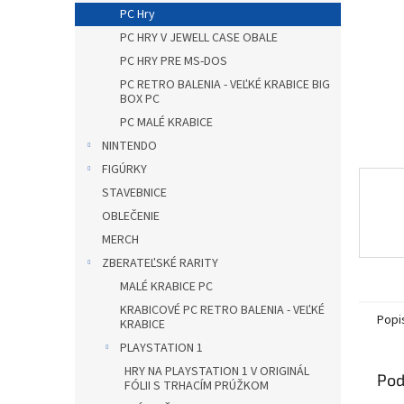
PC Hry
PC HRY V JEWELL CASE OBALE
PC HRY PRE MS-DOS
PC RETRO BALENIA - VEĽKÉ KRABICE BIG
BOX PC
PC MALÉ KRABICE
NINTENDO
FIGÚRKY
STAVEBNICE
OBLEČENIE
MERCH
ZBERATEĽSKÉ RARITY
MALÉ KRABICE PC
KRABICOVÉ PC RETRO BALENIA - VEĽKÉ
Popi
KRABICE
PLAYSTATION 1
HRY NA PLAYSTATION 1 V ORIGINÁL
Pod
FÓLII S TRHACÍM PRÚŽKOM