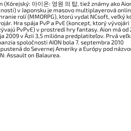
n (Kórejský: 아이온: 영원 의 탑, tiež známy ako Aion
nosti) v Japonsku je masovo multiplayerová onlin
hranie rolí (MMORPG), ktorú vydal NCsoft, veľký k
ojár. Hra spája PvP a PvE (koncept, ktorý vývojári
ývajú PvPvE) v prostredí hry fantasy. Aion má od 
a 2009 v Ázii 3,5 milióna predplatiteľov. Prvá veľ
anzia spoločnosti AION bola 7. septembra 2010
pustená do Severnej Ameriky a Európy pod názv
N: Assault on Balaurea.