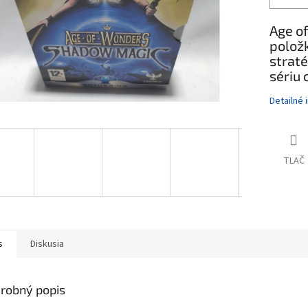
Age o
položk
straté
sériu 
Detailné 
TLAČ
s
Diskusia
robný popis