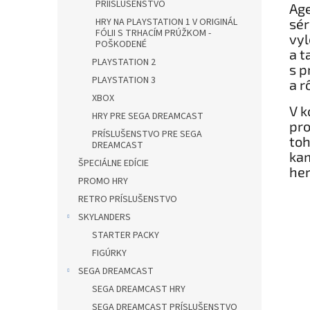
PRÍISLUŠENSTVO
Age
sér
HRY NA PLAYSTATION 1 V ORIGINÁL
FÓLII S TRHACÍM PRÚŽKOM -
vyl
POŠKODENÉ
a t
PLAYSTATION 2
s p
PLAYSTATION 3
a r
XBOX
V k
HRY PRE SEGA DREAMCAST
pro
PRÍSLUŠENSTVO PRE SEGA
toh
DREAMCAST
kam
ŠPECIÁLNE EDÍCIE
her
PROMO HRY
RETRO PRÍSLUŠENSTVO
SKYLANDERS
STARTER PACKY
FIGÚRKY
SEGA DREAMCAST
SEGA DREAMCAST HRY
SEGA DREAMCAST PRÍSLUŠENSTVO