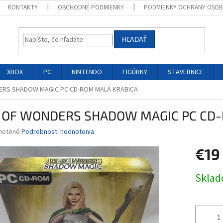
KONTAKTY
OBCHODNÉ PODMIENKY
PODMIENKY OCHRANY OSOB
HĽADAŤ
XBOX
PC
NINTENDO
FIGÚRKY
STAVEBNICE
ERS SHADOW MAGIC PC CD-ROM MALÁ KRABICA
 OF WONDERS SHADOW MAGIC PC CD-
né
notené
Podrobnosti hodnotenia
nie
€19
u
Jednotk
Skla
cena:
iek.