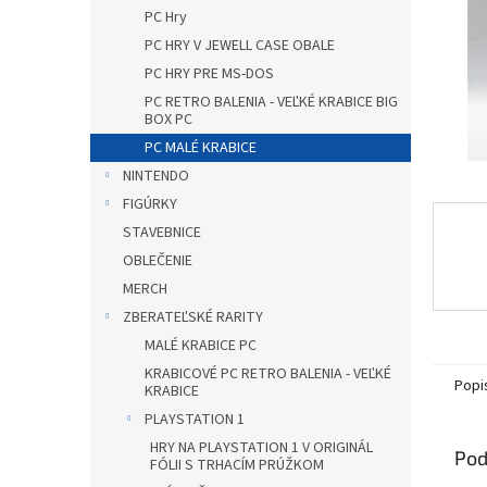
PC Hry
PC HRY V JEWELL CASE OBALE
PC HRY PRE MS-DOS
PC RETRO BALENIA - VEĽKÉ KRABICE BIG
BOX PC
PC MALÉ KRABICE
NINTENDO
FIGÚRKY
STAVEBNICE
OBLEČENIE
MERCH
ZBERATEĽSKÉ RARITY
MALÉ KRABICE PC
KRABICOVÉ PC RETRO BALENIA - VEĽKÉ
Popi
KRABICE
PLAYSTATION 1
HRY NA PLAYSTATION 1 V ORIGINÁL
Pod
FÓLII S TRHACÍM PRÚŽKOM