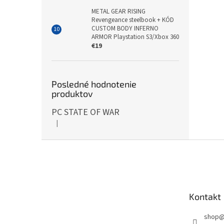
METAL GEAR RISING
Revengeance steelbook + KÓD
CUSTOM BODY INFERNO
ARMOR Playstation S3/Xbox 360
€19
Posledné hodnotenie
produktov
PC STATE OF WAR
|
Hodnotenie produktu je 5 z 5 hviezdičiek.
Z
á
p
ä
t
Kontakt
i
e
shop