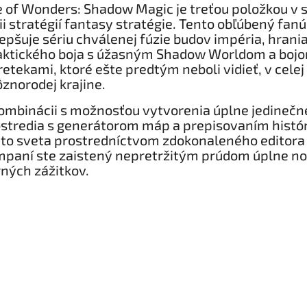
 of Wonders: Shadow Magic je treťou položkou v 
ii stratégií fantasy stratégie. Tento obľúbený fanú
epšuje sériu chválenej fúzie budov impéria, hrania
aktického boja s úžasným Shadow Worldom a boj
retekami, ktoré ešte predtým neboli vidieť, v celej
ôznorodej krajine.
ombinácii s možnosťou vytvorenia úplne jedineč
stredia s generátorom máp a prepisovaním histór
to sveta prostredníctvom zdokonaleného editora
paní ste zaistený nepretržitým prúdom úplne n
ných zážitkov.