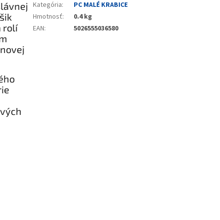
slávnej
Kategória
:
PC MALÉ KRABICE
šik
Hmotnosť
:
0.4 kg
 rolí
EAN
:
5026555036580
om
 novej
ného
ie
ových