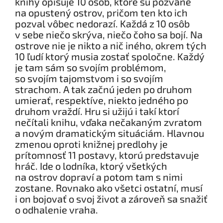
knihy opisuje 10 osôb, ktoré sú pozvané
na opustený ostrov, pričom ten kto ich
pozval vôbec nedorazí. Každá z 10 osôb
v sebe niečo skrýva, niečo čoho sa bojí. Na
ostrove nie je nikto a nič iného, okrem tých
10 ľudí ktorý musia zostať spoločne. Každý
je tam sám so svojím problémom,
so svojím tajomstvom i so svojím
strachom. A tak začnú jeden po druhom
umierať, respektíve, niekto jedného po
druhom vraždí. Hru si užijú i takí ktorí
nečítali knihu, vďaka nečakaným zvratom
a novým dramatickým situáciám. Hlavnou
zmenou oproti knižnej predlohy je
prítomnosť 11 postavy, ktorú predstavuje
hráč. Ide o lodníka, ktorý všetkých
na ostrov dopraví a potom tam s nimi
zostane. Rovnako ako všetci ostatní, musí
i on bojovať o svoj život a zároveň sa snažiť
o odhalenie vraha.