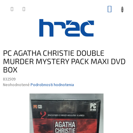
Prejsť
NÁKUP
na
obsah
KOŠÍK
PC AGATHA CHRISTIE DOUBLE
MURDER MYSTERY PACK MAXI DVD
BOX
832509
Priemerné
Neohodnotené
Podrobnosti hodnotenia
hodnotenie
produktu
je
0,0
z
5
hviezdičiek.