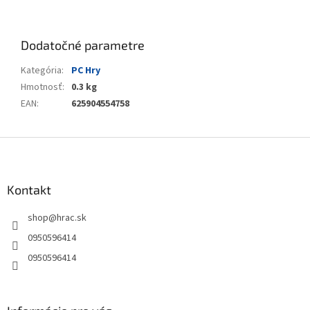
Dodatočné parametre
Kategória
:
PC Hry
Hmotnosť
:
0.3 kg
EAN
:
625904554758
Z
á
p
ä
Kontakt
t
shop
@
hrac.sk
i
e
0950596414
0950596414