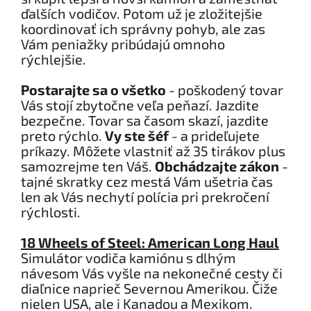
ďalších vodičov. Potom už je zložitejšie
koordinovať ich správny pohyb, ale zas
Vám peniažky pribúdajú omnoho
rýchlejšie.
Postarajte sa o všetko
- poškodený tovar
Vás stojí zbytočne veľa peňazí. Jazdite
bezpečne. Tovar sa časom skazí, jazdite
preto rýchlo.
Vy ste šéf
- a prideľujete
príkazy. Môžete vlastniť až 35 tirákov plus
samozrejme ten Váš.
Obchádzajte zákon
-
tajné skratky cez mestá Vám ušetria čas
len ak Vás nechytí polícia pri prekročení
rýchlosti.
18 Wheels of Steel: American Long Haul
Simulátor vodiča kamiónu s dlhým
návesom Vás vyšle na nekonečné cesty či
diaľnice naprieč Severnou Amerikou. Čiže
nielen USA, ale i Kanadou a Mexikom.