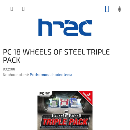
Prejsť
NÁKUP
na
obsah
KOŠÍK
PC 18 WHEELS OF STEEL TRIPLE
PACK
832988
Priemerné
Neohodnotené
Podrobnosti hodnotenia
hodnotenie
produktu
je
0,0
z
5
hviezdičiek.