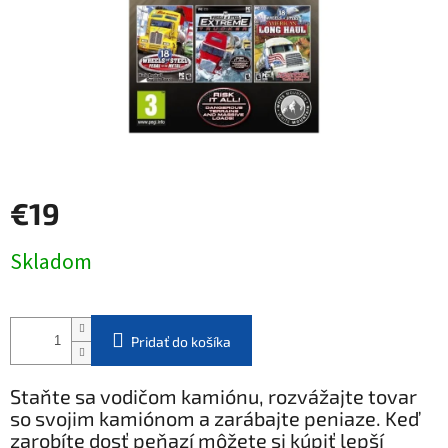
€19
Jednotková
Skladom
cena:
Pridať do košíka
Staňte sa vodičom kamiónu, rozvážajte tovar
so svojim kamiónom a zarábajte peniaze. Keď
zarobíte dosť peňazí môžete si kúpiť lepší