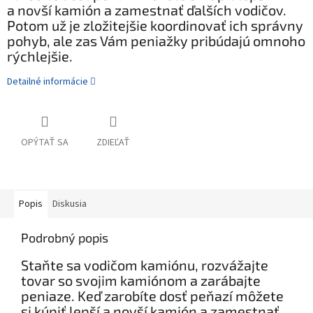
a novší kamión a zamestnať ďalších vodičov.
Potom už je zložitejšie koordinovať ich správny
pohyb, ale zas Vám peniažky pribúdajú omnoho
rýchlejšie.
Detailné informácie
OPÝTAŤ SA
ZDIEĽAŤ
Popis
Diskusia
Podrobný popis
Staňte sa vodičom kamiónu, rozvážajte
tovar so svojim kamiónom a zarábajte
peniaze. Keď zarobíte dosť peňazí môžete
si kúpiť lepší a novší kamión a zamestnať