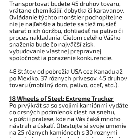
Transportovať budete 45 druhov tovaru,
vrátane chemikálií, dobytka či karavanov.
Ovládanie týchto monštier pochopiteľne
nie je najľahšie a budete sa tiež musieť
starať o ich údržbu, dohliadať na palivo či
proces nakladania. Cieľom celého Vášho
snaženia bude čo najväčší zisk,
vybudovanie vlastnej prepravnej
spoločnosti a porazenie konkurencie.
48 štátov od pobrežia USA cez Kanadu až
po Mexiko. 37 rôznych prívesov. 45 druhov
tovaru (mobilný dom, palivo, oceľ, atď.).
18 Wheels of Steel: Extreme Trucker
Po prvýkrát sa so svojimi kamiónmi vydáte
do drsných podmienok ciest na snehu,
v púšti i pralese, kde na Vás čaká mnoho
nástrah a úskalí. Otestujte si svoje umenie
na 25 rôznych kamiónoch s 30 roznymi