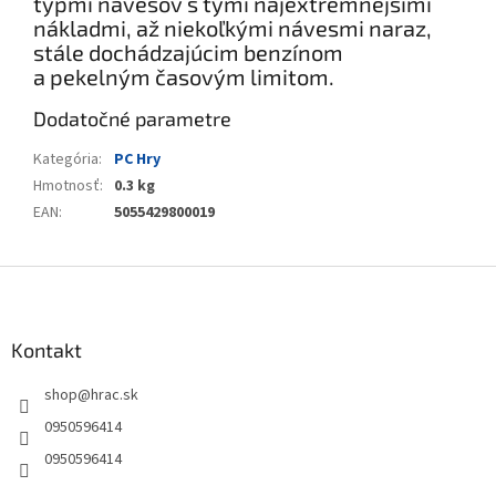
typmi návesov s tými najextrémnejšími
nákladmi, až niekoľkými návesmi naraz,
stále dochádzajúcim benzínom
a pekelným časovým limitom.
Dodatočné parametre
Kategória
:
PC Hry
Hmotnosť
:
0.3 kg
EAN
:
5055429800019
Z
á
p
ä
Kontakt
t
shop
@
hrac.sk
i
e
0950596414
0950596414