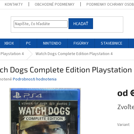
KONTAKTY
OBCHODNÉ PODMIENKY
PODMIENKY OCHRANY OSOB
HĽADAŤ
XBOX
PC
NINTENDO
FIGÚRKY
STAVEBNICE
 Playstation 4
Watch Dogs Complete Edition Playstation 4
ch Dogs Complete Edition Playstation
né
notené
Podrobnosti hodnotenia
nie
od
u
Jednotk
Zvoľte
cena:
iek.
Variant