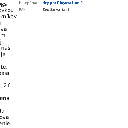
ogs
Kategória
:
Hry pre Playstation 4
ovkou
EAN
:
Zvoľte variant
orníkov
i
áva
ným
je
 náš
 je
te,
pája
užiť
dena
ľa
lova
enie