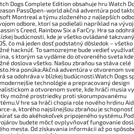
ch Dogs Complete Edition obsahuje hru Watch D
eason PassOpen-world akčná adventúra pod takt
soft Montreal a týmu zloženého z najlepších odb
vojom odbore, ktorí sa podieľali napríklad na vývoj
assin's Creed, Rainbow Six a FarCry. Hra sa odohr
lízkej budúcnosti, kde je všetko ovládané takzva
OS¨, čo má jeden dosť podstatný dôsledok – všetko 
né hacknúť. To samozrejme bude vedieť využívať
ina, s ktorým sa vydáme do otvoreného sveta kde
né doslova všetko. Našou zbraňou sa stáva celé
to.Hra ponúka:Akčná adventúra v otvorenom sve
rá sa odohráva v blízkej budúcnosti.Watch Dogs s
modernejšie technológie a prepracovaný design
ealistickom a otvorenom svete, kde hráči musia vy
etky možné prostriedky proti skorumpovanému
tému.V hre sa hráči chopia role nového hrdinu Ai
rce-a, ktorého najsilnejšou zbraňou je schopnosť
úrať sa do akéhokoľvek pripojeného systému.Pod
ojárov budete môcť ovplyvňovať fungovanie dos
ého mesta. Od získavania informácii až po spôsob