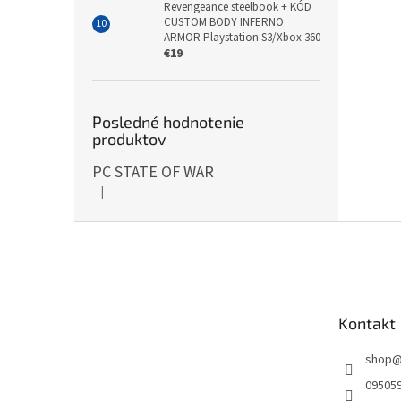
Revengeance steelbook + KÓD
CUSTOM BODY INFERNO
ARMOR Playstation S3/Xbox 360
€19
Posledné hodnotenie
produktov
PC STATE OF WAR
|
Hodnotenie produktu je 5 z 5 hviezdičiek.
Z
á
p
ä
t
Kontakt
i
e
shop
09505