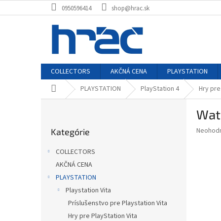
Prejsť
0950596414
shop@hrac.sk
na
obsah
COLLECTORS
AKČNÁ CENA
PLAYSTATION
Domov
PLAYSTATION
PlayStation 4
Hry pre
B
Wat
o
Preskočiť
č
Priemer
Neohod
Kategórie
kategórie
n
hodnote
ý
produkt
COLLECTORS
p
je
AKČNÁ CENA
0,0
a
z
PLAYSTATION
n
5
e
Playstation Vita
hviezdič
l
Príslušenstvo pre Playstation Vita
Hry pre PlayStation Vita