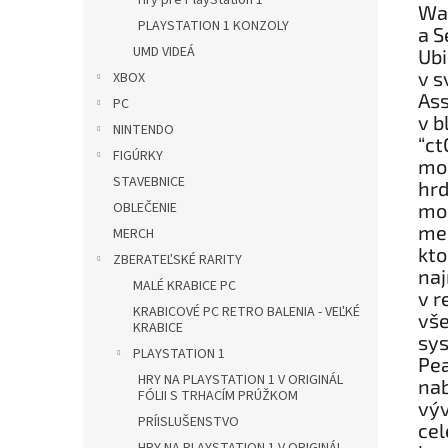
Hry pre PlayStation 1
Wat
PLAYSTATION 1 KONZOLY
a S
UMD VIDEÁ
Ubi
v s
XBOX
Ass
PC
v b
NINTENDO
“ct
FIGÚRKY
mož
STAVEBNICE
hrd
mož
OBLEČENIE
mes
MERCH
kto
ZBERATEĽSKÉ RARITY
naj
MALÉ KRABICE PC
v r
KRABICOVÉ PC RETRO BALENIA - VEĽKÉ
vš
KRABICE
sys
PLAYSTATION 1
Pea
HRY NA PLAYSTATION 1 V ORIGINÁL
nab
FÓLII S TRHACÍM PRÚŽKOM
výv
PRÍISLUŠENSTVO
cel