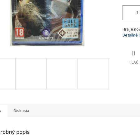
Hra je no
Detailné 
TLAČ
s
Diskusia
robný popis