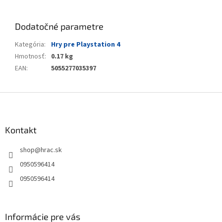
Dodatočné parametre
Kategória
:
Hry pre Playstation 4
Hmotnosť
:
0.17 kg
EAN
:
5055277035397
Z
á
p
ä
Kontakt
t
shop
@
hrac.sk
i
e
0950596414
0950596414
Informácie pre vás