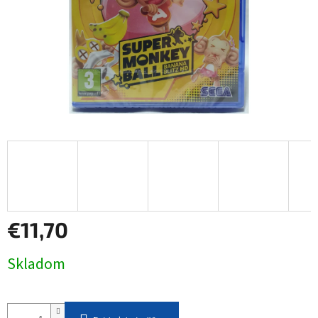
€11,70
Jednotková
Skladom
cena: