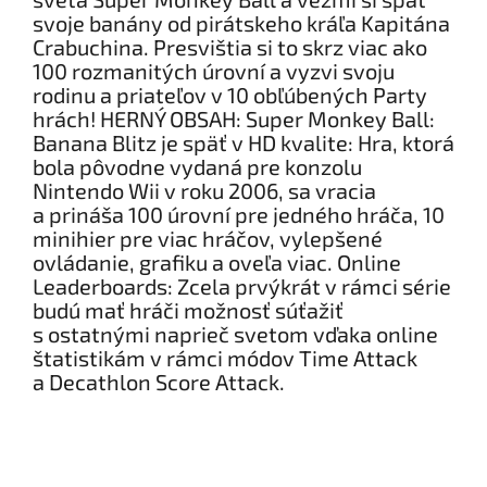
svoje banány od pirátskeho kráľa Kapitána
Crabuchina. Presvištia si to skrz viac ako
100 rozmanitých úrovní a vyzvi svoju
rodinu a priateľov v 10 obľúbených Party
hrách! HERNÝ OBSAH: Super Monkey Ball:
Banana Blitz je späť v HD kvalite: Hra, ktorá
bola pôvodne vydaná pre konzolu
Nintendo Wii v roku 2006, sa vracia
a prináša 100 úrovní pre jedného hráča, 10
minihier pre viac hráčov, vylepšené
ovládanie, grafiku a oveľa viac. Online
Leaderboards: Zcela prvýkrát v rámci série
budú mať hráči možnosť súťažiť
s ostatnými naprieč svetom vďaka online
štatistikám v rámci módov Time Attack
a Decathlon Score Attack.