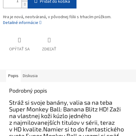
Pridať do košíka
Hra je nová, neotváraná, v pôvodnej fólii s trhacím prúžkom.
Detailné informácie
OPÝTAŤ SA
ZDIEĽAŤ
Popis
Diskusia
Podrobný popis
Stráž si svoje banány, valia sa na teba
Super Monkey Ball: Banana Blitz HD! Zaži
na vlastnej koži kúzlo jedného
z najmilovanejších titulov v sérii, teraz
v HD kvalite.Namier si to do fantastického
sveta Super Monkey Ball a vezmi si späť