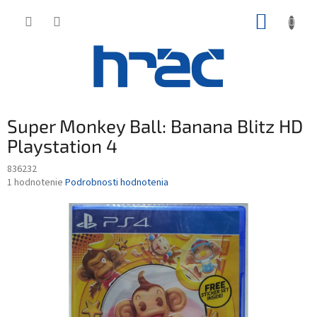
Prejsť
NÁKUP
na
obsah
KOŠÍK
Super Monkey Ball: Banana Blitz HD
Playstation 4
836232
Priemerné
1 hodnotenie
Podrobnosti hodnotenia
hodnotenie
produktu
je
5,0
z
5
hviezdičiek.