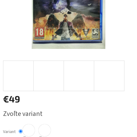
€49
Jednotková
Zvoľte variant
cena:
Variant