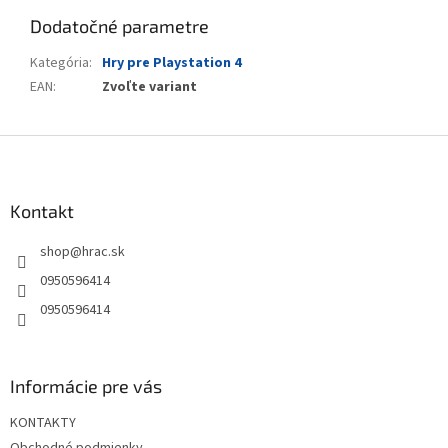
Dodatočné parametre
Kategória
:
Hry pre Playstation 4
EAN
:
Zvoľte variant
Z
á
p
ä
Kontakt
t
shop
@
hrac.sk
i
e
0950596414
0950596414
Informácie pre vás
KONTAKTY
Obchodné podmienky