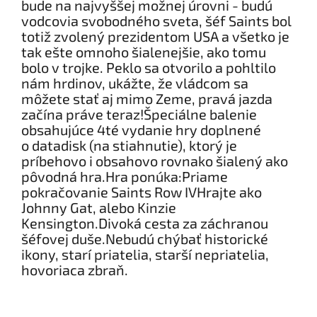
bude na najvyššej možnej úrovni - budú
vodcovia svobodného sveta, šéf Saints bol
totiž zvolený prezidentom USA a všetko je
tak ešte omnoho šialenejšie, ako tomu
bolo v trojke. Peklo sa otvorilo a pohltilo
nám hrdinov, ukážte, že vládcom sa
môžete stať aj mimo Zeme, pravá jazda
začína práve teraz!Špeciálne balenie
obsahujúce 4té vydanie hry doplnené
o datadisk (na stiahnutie), ktorý je
príbehovo i obsahovo rovnako šialený ako
pôvodná hra.Hra ponúka:Priame
pokračovanie Saints Row IVHrajte ako
Johnny Gat, alebo Kinzie
Kensington.Divoká cesta za záchranou
šéfovej duše.Nebudú chýbať historické
ikony, starí priatelia, starší nepriatelia,
hovoriaca zbraň.