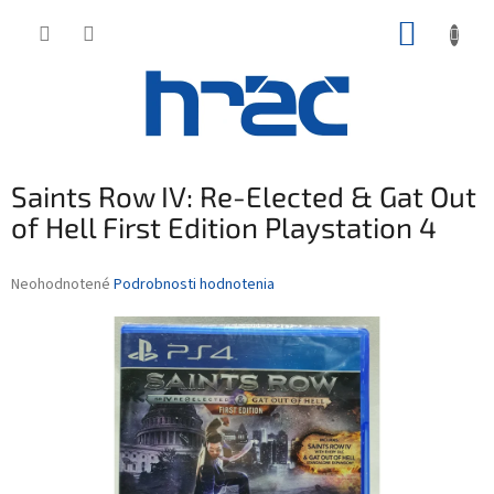
Prejsť
NÁKUP
na
obsah
KOŠÍK
Saints Row IV: Re-Elected & Gat Out
of Hell First Edition Playstation 4
Priemerné
Neohodnotené
Podrobnosti hodnotenia
hodnotenie
produktu
je
0,0
z
5
hviezdičiek.