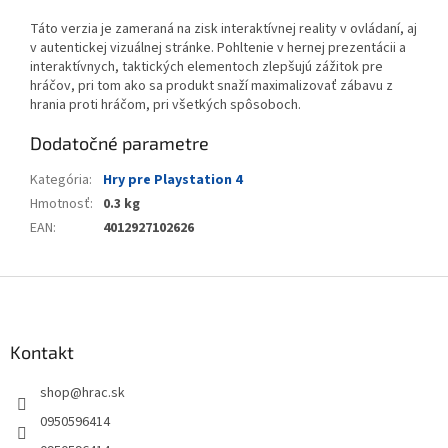
Táto verzia je zameraná na zisk interaktívnej reality v ovládaní, aj
v autentickej vizuálnej stránke. Pohltenie v hernej prezentácii a
interaktívnych, taktických elementoch zlepšujú zážitok pre
hráčov, pri tom ako sa produkt snaží maximalizovať zábavu z
hrania proti hráčom, pri všetkých spôsoboch.
Dodatočné parametre
Kategória
:
Hry pre Playstation 4
Hmotnosť
:
0.3 kg
EAN
:
4012927102626
Z
á
p
ä
Kontakt
t
shop
@
hrac.sk
i
e
0950596414