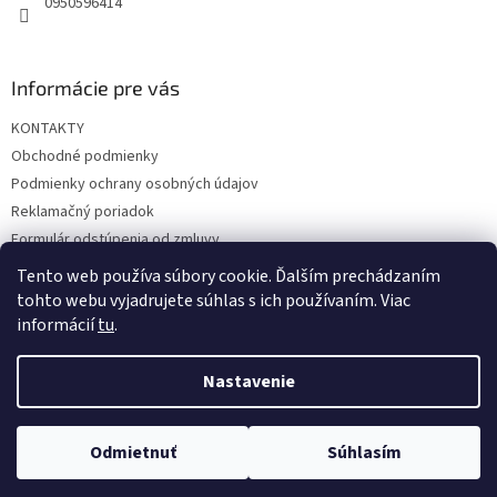
0950596414
Informácie pre vás
KONTAKTY
Obchodné podmienky
Podmienky ochrany osobných údajov
Reklamačný poriadok
Formulár odstúpenia od zmluvy
Reklamačný formulár
Tento web používa súbory cookie. Ďalším prechádzaním
tohto webu vyjadrujete súhlas s ich používaním. Viac
informácií
tu
.
Vytvoril Shoptet
Nastavenie
Copyright 2026
hrac.sk
. Všetky práva vyhradené.
Upraviť
Odmietnuť
Súhlasím
nastavenie cookies