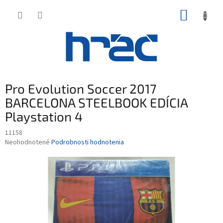
Prejsť
NÁKUP
na
obsah
KOŠÍK
Pro Evolution Soccer 2017
BARCELONA STEELBOOK EDÍCIA
Playstation 4
11158
Priemerné
Neohodnotené
Podrobnosti hodnotenia
hodnotenie
produktu
je
0,0
z
5
hviezdičiek.