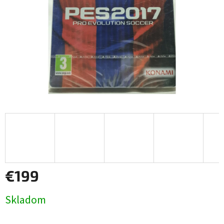
€199
Jednotková
Skladom
cena: