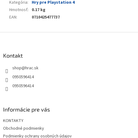
Kategória
:
Hry pre Playstation 4
Hmotnosť
:
0.17 kg
EAN
:
0710425477737
Z
á
p
ä
Kontakt
t
shop
@
hrac.sk
i
e
0950596414
0950596414
Informácie pre vás
KONTAKTY
Obchodné podmienky
Podmienky ochrany osobných údajov