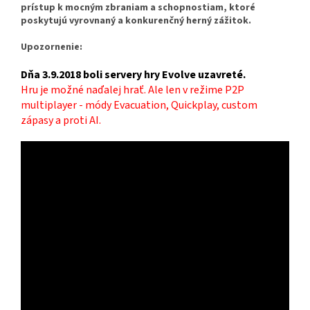
prístup k mocným zbraniam a schopnostiam, ktoré
poskytujú vyrovnaný a konkurenčný herný zážitok.
Upozornenie:
Dňa 3.9.2018 boli servery hry Evolve uzavreté.
Hru je možné naďalej hrať. Ale len v režime P2P
multiplayer - módy Evacuation, Quickplay, custom
zápasy a proti AI.