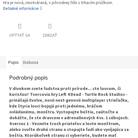
Hra je nová, neotváraná, v pôvodnej fólii s trhacím prúžkom.
Detailné informácie
OPÝTAŤ SA
ZDIEĽAŤ
Popis
Diskusia
Podrobný popis
V divokom svete ľudstva proti prírode... ste lovcom, či
korisťou? Tvorcovia hry Left 4 Dead - Turtle Rock Studios -
prinášajú Evolve, novú next-genovú multiplayer strieľačku,
kde štyria lovci bojujú proti jednému, hráčom
ovládanému, monštru. Vystopujte beštiu, zaútočte a
dokážte, že ste dravcom v adrenalínových 4 vs. 1 súbojoch.
4 verzus 1 - Vezmite troch priateľov a lovte monštrum,
alebo zvoľte druhú stranu a stopujte ľudí ako vyvíjajúca sa
beštia. Ktorúkoľvek stranu si vyberiete, budete mať