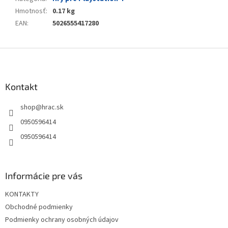
Hmotnosť
:
0.17 kg
EAN
:
5026555417280
Z
á
p
ä
Kontakt
t
shop
@
hrac.sk
i
e
0950596414
0950596414
Informácie pre vás
KONTAKTY
Obchodné podmienky
Podmienky ochrany osobných údajov