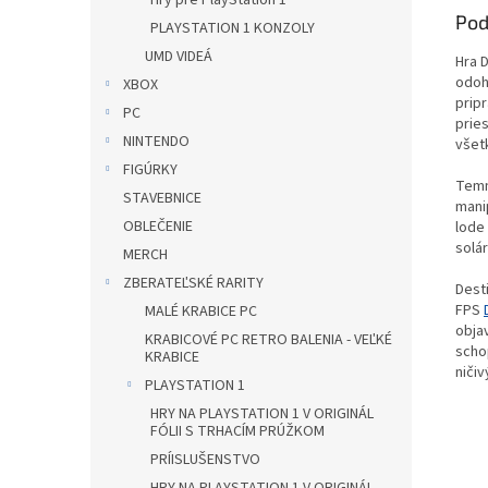
Hry pre PlayStation 1
Pod
PLAYSTATION 1 KONZOLY
UMD VIDEÁ
Hra 
odoh
XBOX
prip
PC
prie
NINTENDO
všetk
FIGÚRKY
Temn
STAVEBNICE
mani
OBLEČENIE
lode 
solá
MERCH
ZBERATEĽSKÉ RARITY
Dest
FPS
MALÉ KRABICE PC
obja
KRABICOVÉ PC RETRO BALENIA - VEĽKÉ
schop
KRABICE
niči
PLAYSTATION 1
HRY NA PLAYSTATION 1 V ORIGINÁL
FÓLII S TRHACÍM PRÚŽKOM
PRÍISLUŠENSTVO