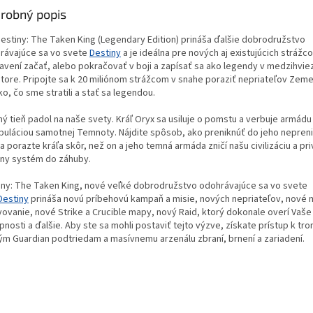
robný popis
Destiny: The Taken King (Legendary Edition) prináša ďalšie dobrodružstvo
rávajúce sa vo svete
Destiny
a je ideálna pre nových aj existujúcich strážco
ravení začať, alebo pokračovať v boji a zapísať sa ako legendy v medzihvi
store. Pripojte sa k 20 miliónom strážcom v snahe poraziť nepriateľov Zeme
o, čo sme stratili a stať sa legendou.
ý tieň padol na naše svety. Kráľ Oryx sa usiluje o pomstu a verbuje armádu
puláciou samotnej Temnoty. Nájdite spôsob, ako preniknúť do jeho nepreni
a porazte kráľa skôr, než on a jeho temná armáda zničí našu civilizáciu a pr
rny systém do záhuby.
iny: The Taken King, nové veľké dobrodružstvo odohrávajúce sa vo svete
Destiny
prináša novú príbehovú kampaň a misie, nových nepriateľov, nové 
vovanie, nové Strike a Crucible mapy, nový Raid, ktorý dokonale overí Vaše
nosti a ďalšie. Aby ste sa mohli postaviť tejto výzve, získate prístup k t
vým Guardian podtriedam a masívnemu arzenálu zbraní, brnení a zariadení.