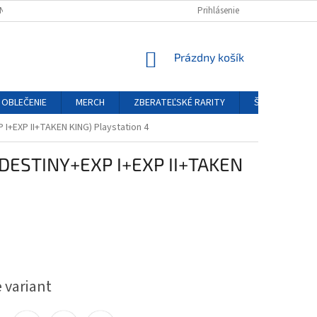
NÝCH ÚDAJOV
REKLAMAČNÝ PORIADOK
Prihlásenie
FORMULÁR ODSTÚPENIA O
NÁKUPNÝ
Prázdny košík
KOŠÍK
OBLEČENIE
MERCH
ZBERATEĽSKÉ RARITY
ŠPECIÁLNE EDÍ
 I+EXP II+TAKEN KING) Playstation 4
 (DESTINY+EXP I+EXP II+TAKEN
ová
 variant