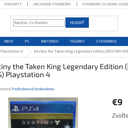
KONTAKTY
OBCHODNÉ PODMIENKY
PODMIENKY OCHRANY OSOB
HĽADAŤ
XBOX
PC
NINTENDO
FIGÚRKY
STAVEBNICE
 Playstation 4
Destiny the Taken King Legendary Edition (DESTINY+EXP
iny the Taken King Legendary Edition
) Playstation 4
né
notené
Podrobnosti hodnotenia
nie
€9
u
Jednotk
Zvoľte
cena:
iek.