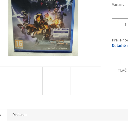
Variant
Hra je no
Detailné 
TLAČ
s
Diskusia