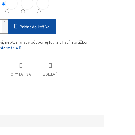
Pridať do košíka
vá, neotváraná, v pôvodnej fólii s trhacím prúžkom.
informácie
OPÝTAŤ SA
ZDIEĽAŤ