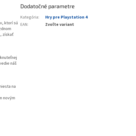
Dodatočné parametre
Kategória
:
Hry pre Playstation 4
v, ktorí sú
EAN
:
Zvoľte variant
ezdnom
, získať
knuteľnej
ivedie náš
miesta na
rom novým