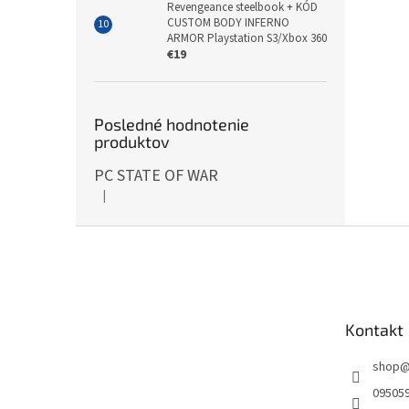
Revengeance steelbook + KÓD
CUSTOM BODY INFERNO
ARMOR Playstation S3/Xbox 360
€19
Posledné hodnotenie
produktov
PC STATE OF WAR
|
Hodnotenie produktu je 5 z 5 hviezdičiek.
Z
á
p
ä
t
Kontakt
i
e
shop
09505