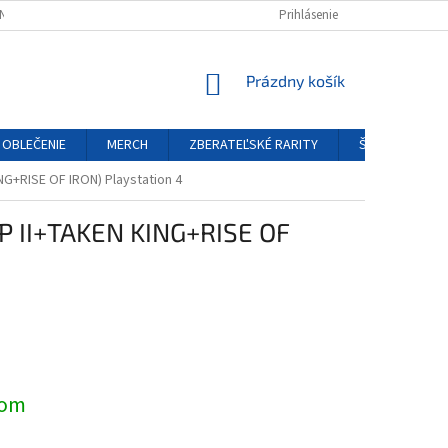
NÝCH ÚDAJOV
REKLAMAČNÝ PORIADOK
Prihlásenie
FORMULÁR ODSTÚPENIA O
NÁKUPNÝ
Prázdny košík
KOŠÍK
OBLEČENIE
MERCH
ZBERATEĽSKÉ RARITY
ŠPECIÁLNE EDÍ
NG+RISE OF IRON) Playstation 4
XP II+TAKEN KING+RISE OF
ová
dom