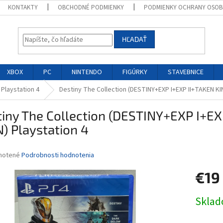
KONTAKTY
OBCHODNÉ PODMIENKY
PODMIENKY OCHRANY OSOB
HĽADAŤ
XBOX
PC
NINTENDO
FIGÚRKY
STAVEBNICE
 Playstation 4
Destiny The Collection (DESTINY+EXP I+EXP II+TAKEN KI
tiny The Collection (DESTINY+EXP I+E
) Playstation 4
né
notené
Podrobnosti hodnotenia
nie
€19
u
Jednotk
Skla
cena:
iek.