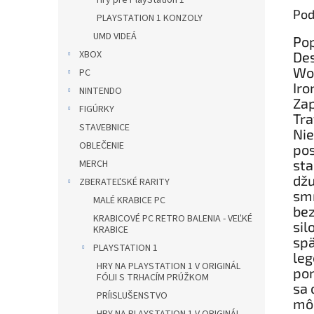
Hry pre PlayStation 1
Pod
PLAYSTATION 1 KONZOLY
UMD VIDEÁ
Pop
XBOX
Des
Wol
PC
Iro
NINTENDO
Zap
FIGÚRKY
Tra
STAVEBNICE
Nie
OBLEČENIE
pos
sta
MERCH
džu
ZBERATEĽSKÉ RARITY
smr
MALÉ KRABICE PC
bez
KRABICOVÉ PC RETRO BALENIA - VEĽKÉ
sil
KRABICE
spä
PLAYSTATION 1
leg
HRY NA PLAYSTATION 1 V ORIGINÁL
pon
FÓLII S TRHACÍM PRÚŽKOM
sa 
PRÍISLUŠENSTVO
môž