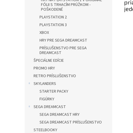
HRY NA PLAYSTATION 1 V ORIGINÁL
pri
FÓLII S TRHACÍM PRÚŽKOM -
jed
POŠKODENÉ
PLAYSTATION 2
PLAYSTATION 3
XBOX
HRY PRE SEGA DREAMCAST
PRÍSLUŠENSTVO PRE SEGA
DREAMCAST
ŠPECIÁLNE EDÍCIE
PROMO HRY
RETRO PRÍSLUŠENSTVO
SKYLANDERS
STARTER PACKY
FIGÚRKY
SEGA DREAMCAST
SEGA DREAMCAST HRY
SEGA DREAMCAST PRÍSLUŠENSTVO
STEELBOOKY