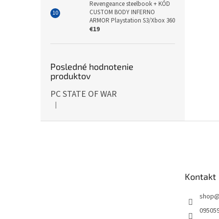
Revengeance steelbook + KÓD
CUSTOM BODY INFERNO
ARMOR Playstation S3/Xbox 360
€19
Posledné hodnotenie
produktov
PC STATE OF WAR
|
Hodnotenie produktu je 5 z 5 hviezdičiek.
Z
á
p
ä
t
Kontakt
i
e
shop
09505