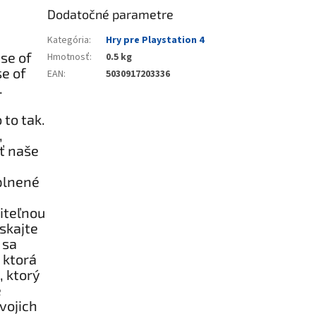
Dodatočné parametre
Kategória
:
Hry pre Playstation 4
use of
Hmotnosť
:
0.5 kg
se of
EAN
:
5030917203336
.
 to tak.
,
ť naše
eplnené
iteľnou
skajte
 sa
 ktorá
, ktorý
e
vojich