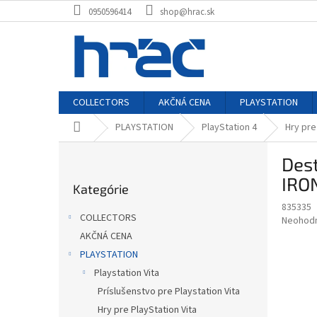
Prejsť
0950596414
shop@hrac.sk
na
obsah
COLLECTORS
AKČNÁ CENA
PLAYSTATION
Domov
PLAYSTATION
PlayStation 4
Hry pre
B
Des
o
Preskočiť
č
IRON
Kategórie
kategórie
n
835335
ý
COLLECTORS
Priemer
Neohod
p
hodnote
AKČNÁ CENA
a
produkt
PLAYSTATION
n
je
e
Playstation Vita
0,0
z
l
Príslušenstvo pre Playstation Vita
5
Hry pre PlayStation Vita
hviezdič