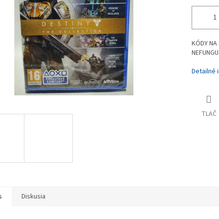
KÓDY NA 
NEFUNGUJ
Detailné 
TLAČ
s
Diskusia