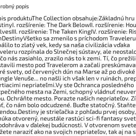
robný popis
is produktuThe Collection obsahuje:Základnú hru
tinyI. rozšírenie: The Dark BelowII. rozšírenie: Ho
vesIII. rozšírenie: The Taken KingIV. rozšírenie: Ri
nDestinyVšetko sa zmenilo s príchodom Traveleru
álilo to zlatý vek, kedy sa naša civilizácia vďaka
veleru rozpínala do Slnečnej sústavy, ale neostalo
čo nás zasiahlo, zrazilo nás to k zemi. Tí, čo prežili
tavili mesto pod Travelerom a začali preskúmava
ré svety, od červených dún na Marse až po divoké
ngle Venuše... no našli ich však len v ruinách, pr
tiacimi nepriateľmi.Vy ste Ochranca posledného
pečného mesta na Zemi, schopný vládnuť neuver
ou. Ochráňte mesto. Porazte našich nepriateľov. Zí
ť, čo nám bolo odcudzené. Buďte statočný. Staňte
endou.Destiny je strieľačka z pohľadu prvej osoby,
úka otvorený, neustále rastúci sci-fi fantasy svet
odohráva v ďalekej budúcnosti. V otvorenom svet
ete naraziť ako na svojich nepriateľov, tak aj na s