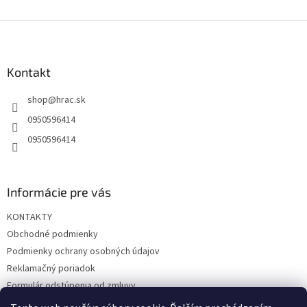
Z
á
p
ä
Kontakt
t
shop
@
hrac.sk
i
e
0950596414
0950596414
Informácie pre vás
KONTAKTY
Obchodné podmienky
Podmienky ochrany osobných údajov
Reklamačný poriadok
Formulár odstúpenia od zmluvy
Reklamačný formulár