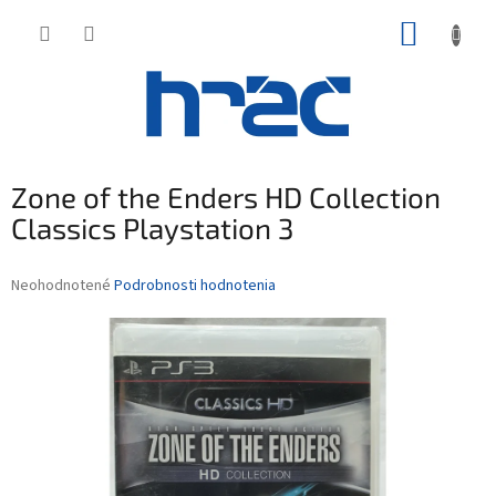
Prejsť
NÁKUP
na
obsah
KOŠÍK
Zone of the Enders HD Collection
Classics Playstation 3
Priemerné
Neohodnotené
Podrobnosti hodnotenia
hodnotenie
produktu
je
0,0
z
5
hviezdičiek.