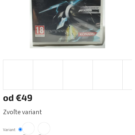
od
€49
Jednotková
Zvoľte variant
cena:
Variant