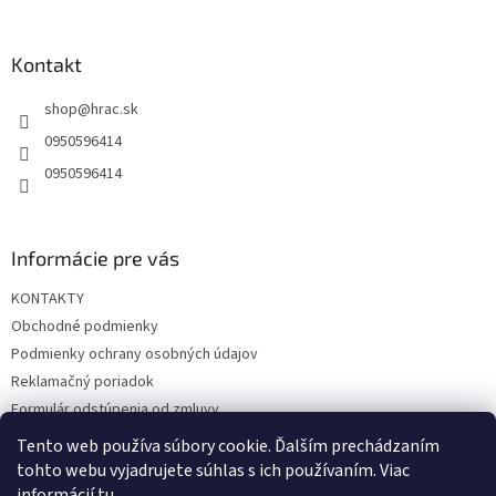
á
p
ä
Kontakt
t
shop
@
hrac.sk
i
e
0950596414
0950596414
Informácie pre vás
KONTAKTY
Obchodné podmienky
Podmienky ochrany osobných údajov
Reklamačný poriadok
Formulár odstúpenia od zmluvy
Reklamačný formulár
Tento web používa súbory cookie. Ďalším prechádzaním
tohto webu vyjadrujete súhlas s ich používaním. Viac
informácií
tu
.