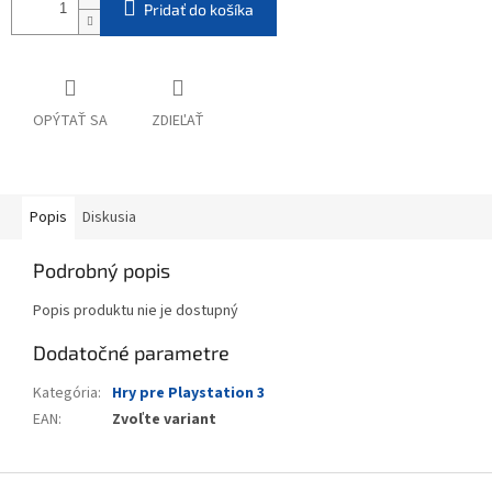
Pridať do košíka
OPÝTAŤ SA
ZDIEĽAŤ
Popis
Diskusia
Podrobný popis
Popis produktu nie je dostupný
Dodatočné parametre
Kategória
:
Hry pre Playstation 3
EAN
:
Zvoľte variant
Z