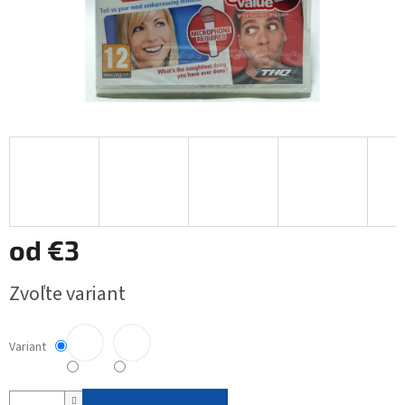
od
€3
Jednotková
Zvoľte variant
cena:
Variant