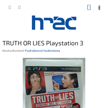
Prejsť
NÁKUP
na
obsah
KOŠÍK
TRUTH OR LIES Playstation 3
Priemerné
Neohodnotené
Podrobnosti hodnotenia
hodnotenie
produktu
je
0,0
z
5
hviezdičiek.