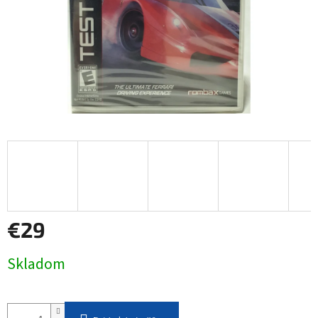
€29
Jednotková
Skladom
cena: