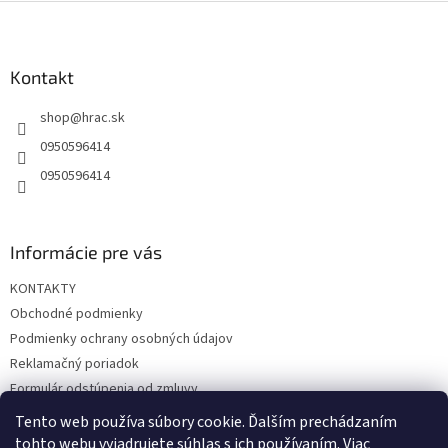
Z
á
p
ä
Kontakt
t
shop
@
hrac.sk
i
e
0950596414
0950596414
Informácie pre vás
KONTAKTY
Obchodné podmienky
Podmienky ochrany osobných údajov
Reklamačný poriadok
Formulár odstúpenia od zmluvy
Reklamačný formulár
Tento web používa súbory cookie. Ďalším prechádzaním
tohto webu vyjadrujete súhlas s ich používaním. Viac