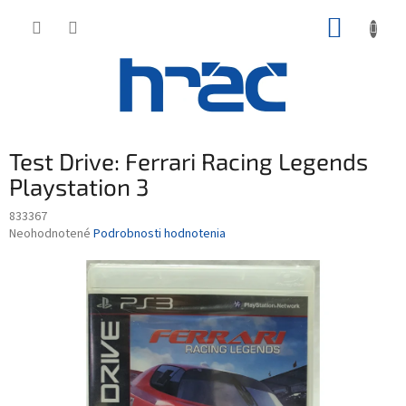
Prejsť
NÁKUP
na
obsah
KOŠÍK
Test Drive: Ferrari Racing Legends
Playstation 3
833367
Priemerné
Neohodnotené
Podrobnosti hodnotenia
hodnotenie
produktu
je
0,0
z
5
hviezdičiek.