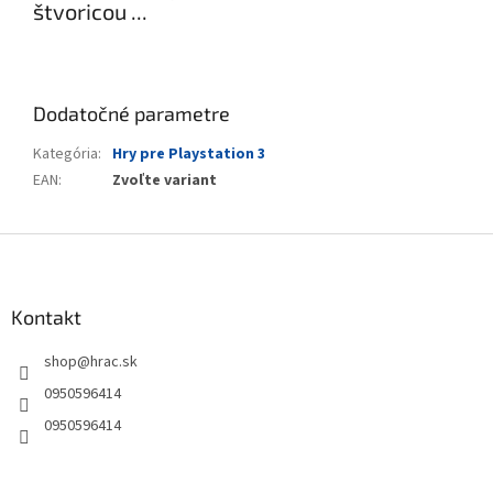
štvoricou ...
Dodatočné parametre
Kategória
:
Hry pre Playstation 3
EAN
:
Zvoľte variant
Z
á
p
ä
Kontakt
t
shop
@
hrac.sk
i
e
0950596414
0950596414