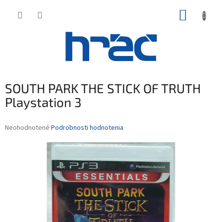
Prejsť
NÁKUP
na
obsah
KOŠÍK
SOUTH PARK THE STICK OF TRUTH
Playstation 3
Priemerné
Neohodnotené
Podrobnosti hodnotenia
hodnotenie
produktu
je
0,0
z
5
hviezdičiek.