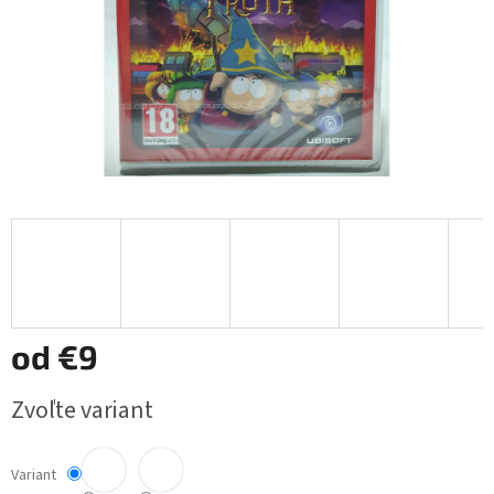
od
€9
Jednotková
Zvoľte variant
cena:
Variant