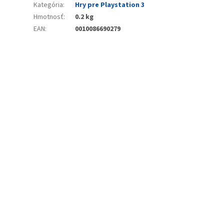
Kategória
:
Hry pre Playstation 3
Hmotnosť
:
0.2 kg
EAN
:
0010086690279