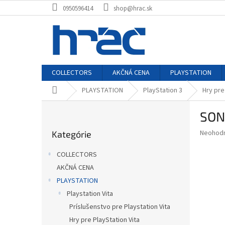
Prejsť
0950596414
shop@hrac.sk
na
obsah
COLLECTORS
AKČNÁ CENA
PLAYSTATION
Domov
PLAYSTATION
PlayStation 3
Hry pre
B
SON
o
Preskočiť
č
Priemer
Neohod
Kategórie
kategórie
n
hodnote
ý
produkt
COLLECTORS
p
je
AKČNÁ CENA
0,0
a
z
PLAYSTATION
n
5
e
Playstation Vita
hviezdič
l
Príslušenstvo pre Playstation Vita
Hry pre PlayStation Vita