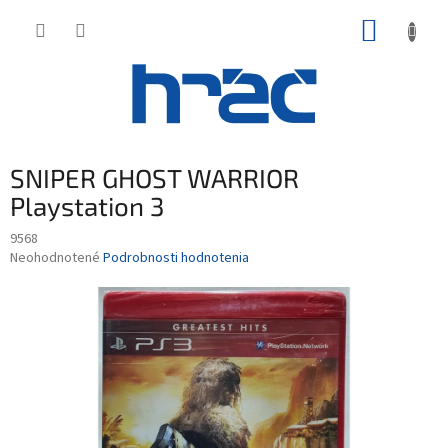
Prejsť
NÁKUP
na
obsah
KOŠÍK
SNIPER GHOST WARRIOR
Playstation 3
9568
Priemerné
Neohodnotené
Podrobnosti hodnotenia
hodnotenie
produktu
je
0,0
z
5
hviezdičiek.