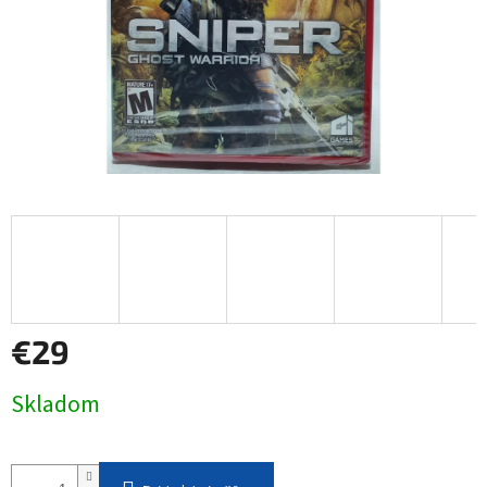
€29
Jednotková
Skladom
cena: