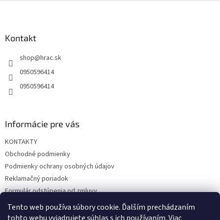
Z
á
p
ä
Kontakt
t
shop
@
hrac.sk
i
e
0950596414
0950596414
Informácie pre vás
KONTAKTY
Obchodné podmienky
Podmienky ochrany osobných údajov
Reklamačný poriadok
Formulár odstúpenia od zmluvy
Reklamačný formulár
Tento web používa súbory cookie. Ďalším prechádzaním
tohto webu vyjadrujete súhlas s ich používaním. Viac