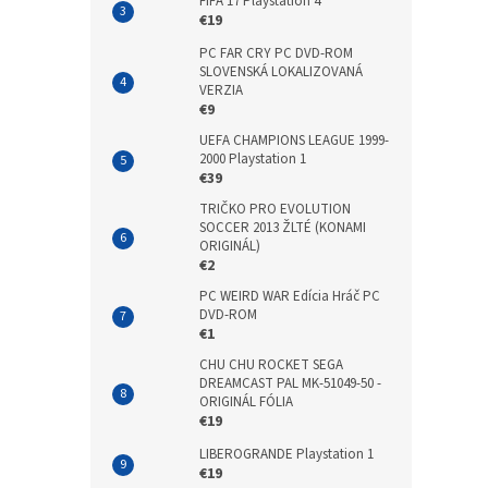
FIFA 17 Playstation 4
€19
PC FAR CRY PC DVD-ROM
SLOVENSKÁ LOKALIZOVANÁ
VERZIA
€9
UEFA CHAMPIONS LEAGUE 1999-
2000 Playstation 1
€39
TRIČKO PRO EVOLUTION
SOCCER 2013 ŽLTÉ (KONAMI
ORIGINÁL)
€2
PC WEIRD WAR Edícia Hráč PC
DVD-ROM
€1
CHU CHU ROCKET SEGA
DREAMCAST PAL MK-51049-50 -
ORIGINÁL FÓLIA
€19
LIBEROGRANDE Playstation 1
€19