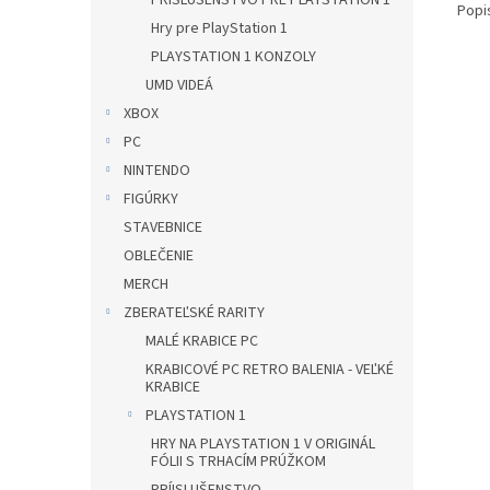
PRÍSLUŠENSTVO PRE PLAYSTATION 1
Popi
Hry pre PlayStation 1
PLAYSTATION 1 KONZOLY
UMD VIDEÁ
XBOX
PC
NINTENDO
FIGÚRKY
STAVEBNICE
OBLEČENIE
MERCH
ZBERATEĽSKÉ RARITY
MALÉ KRABICE PC
KRABICOVÉ PC RETRO BALENIA - VEĽKÉ
KRABICE
PLAYSTATION 1
HRY NA PLAYSTATION 1 V ORIGINÁL
FÓLII S TRHACÍM PRÚŽKOM