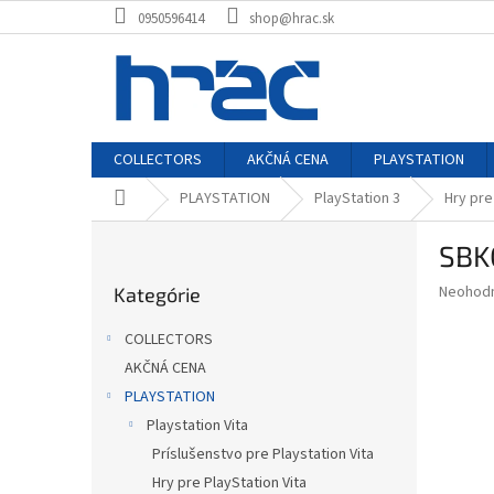
Prejsť
0950596414
shop@hrac.sk
na
obsah
COLLECTORS
AKČNÁ CENA
PLAYSTATION
Domov
PLAYSTATION
PlayStation 3
Hry pre
B
SBK
o
Preskočiť
č
Priemer
Neohod
Kategórie
kategórie
n
hodnote
ý
produkt
COLLECTORS
p
je
AKČNÁ CENA
0,0
a
z
PLAYSTATION
n
5
e
Playstation Vita
hviezdič
l
Príslušenstvo pre Playstation Vita
Hry pre PlayStation Vita