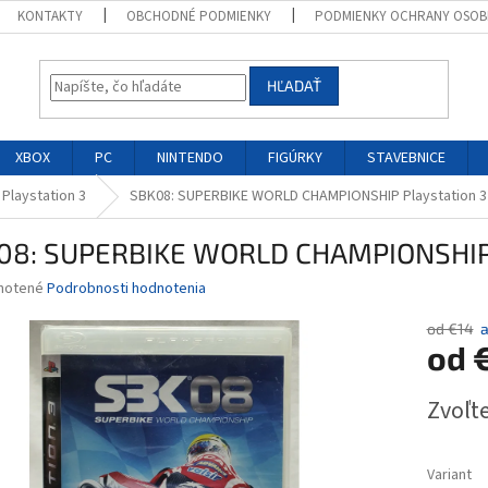
KONTAKTY
OBCHODNÉ PODMIENKY
PODMIENKY OCHRANY OSOB
HĽADAŤ
XBOX
PC
NINTENDO
FIGÚRKY
STAVEBNICE
 Playstation 3
SBK08: SUPERBIKE WORLD CHAMPIONSHIP Playstation 3
08: SUPERBIKE WORLD CHAMPIONSHIP 
né
notené
Podrobnosti hodnotenia
nie
u
od €14
od
Jednotk
Zvoľte
cena:
iek.
Variant