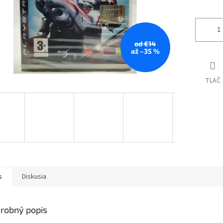
od €14
až –35 %
TLAČ
s
Diskusia
robný popis