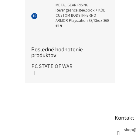
METAL GEAR RISING
Revengeance steelbook + KÓD
CUSTOM BODY INFERNO
ARMOR Playstation S3/Xbox 360
€19
Posledné hodnotenie
produktov
PC STATE OF WAR
|
Hodnotenie produktu je 5 z 5 hviezdičiek.
Z
á
p
ä
t
Kontakt
i
e
shop