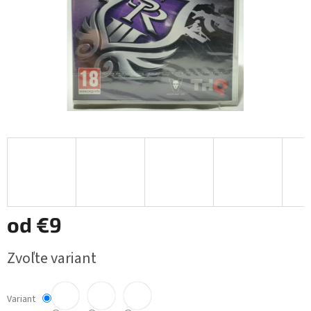
od
€9
Jednotková
Zvoľte variant
cena:
Variant