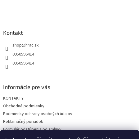
Z
á
p
ä
Kontakt
t
shop
@
hrac.sk
i
e
0950596414
0950596414
Informácie pre vás
KONTAKTY
Obchodné podmienky
Podmienky ochrany osobných údajov
Reklamačný poriadok
Formulár odstúpenia od zmluvy
Reklamačný formulár