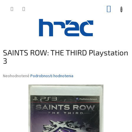
Prejsť
NÁKUP
na
obsah
KOŠÍK
SAINTS ROW: THE THIRD Playstation
3
Priemerné
Neohodnotené
Podrobnosti hodnotenia
hodnotenie
produktu
je
0,0
z
5
hviezdičiek.