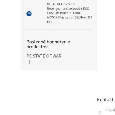
METAL GEAR RISING
Revengeance steelbook + KÓD
CUSTOM BODY INFERNO
ARMOR Playstation S3/Xbox 360
€19
Posledné hodnotenie
produktov
PC STATE OF WAR
|
Hodnotenie produktu je 5 z 5 hviezdičiek.
Z
á
p
ä
t
Kontakt
i
e
shop