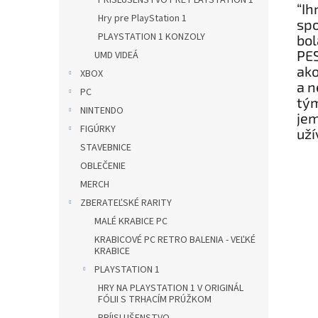
PRÍSLUŠENSTVO PRE PLAYSTATION 1
“Ih
Hry pre PlayStation 1
spo
PLAYSTATION 1 KONZOLY
bol
PES
UMD VIDEÁ
ako
XBOX
a n
PC
tým
NINTENDO
je
FIGÚRKY
uží
STAVEBNICE
OBLEČENIE
MERCH
ZBERATEĽSKÉ RARITY
MALÉ KRABICE PC
KRABICOVÉ PC RETRO BALENIA - VEĽKÉ
KRABICE
PLAYSTATION 1
HRY NA PLAYSTATION 1 V ORIGINÁL
FÓLII S TRHACÍM PRÚŽKOM