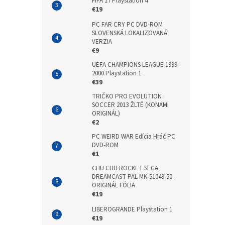
FIFA 17 Playstation 4
€19
PC FAR CRY PC DVD-ROM
SLOVENSKÁ LOKALIZOVANÁ
VERZIA
€9
UEFA CHAMPIONS LEAGUE 1999-
2000 Playstation 1
€39
TRIČKO PRO EVOLUTION
SOCCER 2013 ŽLTÉ (KONAMI
ORIGINÁL)
€2
PC WEIRD WAR Edícia Hráč PC
DVD-ROM
€1
CHU CHU ROCKET SEGA
DREAMCAST PAL MK-51049-50 -
ORIGINÁL FÓLIA
€19
LIBEROGRANDE Playstation 1
€19