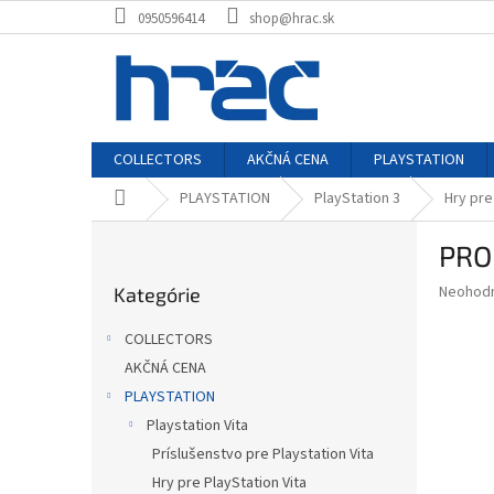
Prejsť
0950596414
shop@hrac.sk
na
obsah
COLLECTORS
AKČNÁ CENA
PLAYSTATION
Domov
PLAYSTATION
PlayStation 3
Hry pre
B
PRO
o
Preskočiť
č
Priemer
Neohod
Kategórie
kategórie
n
hodnote
ý
produkt
COLLECTORS
p
je
AKČNÁ CENA
0,0
a
z
PLAYSTATION
n
5
e
Playstation Vita
hviezdič
l
Príslušenstvo pre Playstation Vita
Hry pre PlayStation Vita