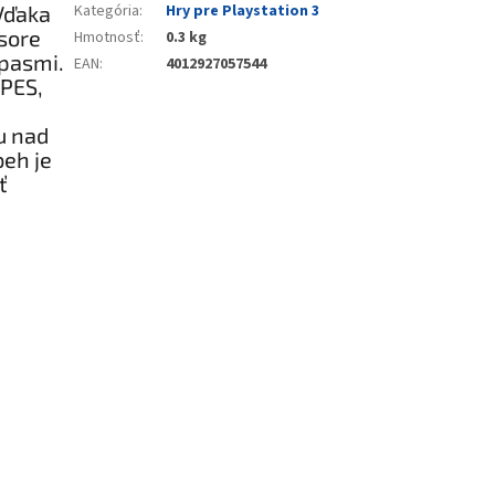
 Vďaka
Kategória
:
Hry pre Playstation 3
sore
Hmotnosť
:
0.3 kg
ápasmi.
EAN
:
4012927057544
PES,
u nad
beh je
ť