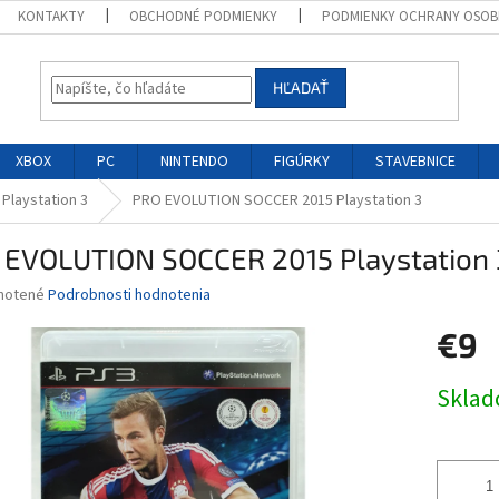
KONTAKTY
OBCHODNÉ PODMIENKY
PODMIENKY OCHRANY OSOB
HĽADAŤ
XBOX
PC
NINTENDO
FIGÚRKY
STAVEBNICE
 Playstation 3
PRO EVOLUTION SOCCER 2015 Playstation 3
 EVOLUTION SOCCER 2015 Playstation 
né
notené
Podrobnosti hodnotenia
nie
€9
u
Jednotk
Skla
cena:
iek.