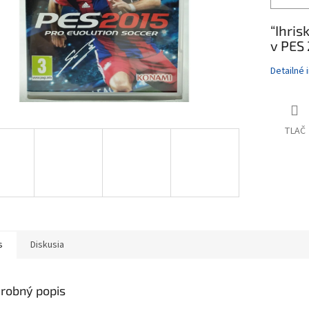
“Ihris
v PES 
Detailné 
TLAČ
s
Diskusia
robný popis