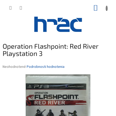
Prejsť
NÁKUP
na
obsah
KOŠÍK
Operation Flashpoint: Red River
Playstation 3
Priemerné
Neohodnotené
Podrobnosti hodnotenia
hodnotenie
produktu
je
0,0
z
5
hviezdičiek.