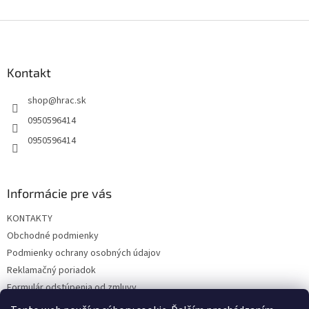
Z
á
p
ä
Kontakt
t
shop
@
hrac.sk
i
e
0950596414
0950596414
Informácie pre vás
KONTAKTY
Obchodné podmienky
Podmienky ochrany osobných údajov
Reklamačný poriadok
Formulár odstúpenia od zmluvy
Reklamačný formulár