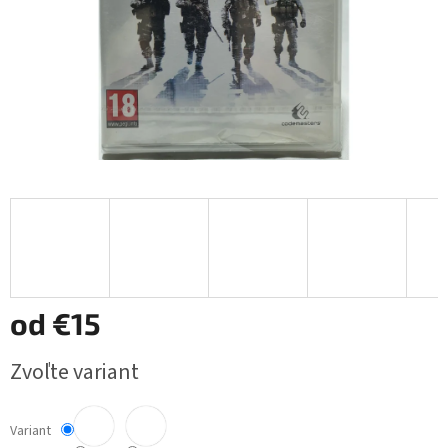
od
€15
Jednotková
Zvoľte variant
cena:
Variant