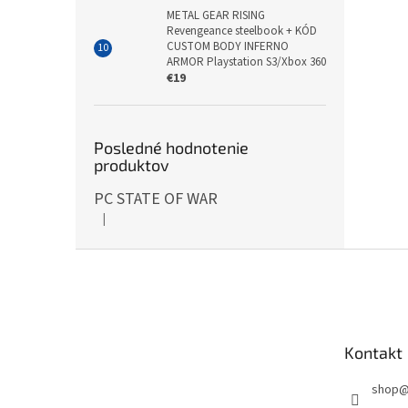
METAL GEAR RISING
Revengeance steelbook + KÓD
CUSTOM BODY INFERNO
ARMOR Playstation S3/Xbox 360
€19
Posledné hodnotenie
produktov
PC STATE OF WAR
|
Hodnotenie produktu je 5 z 5 hviezdičiek.
Z
á
p
ä
t
Kontakt
i
e
shop