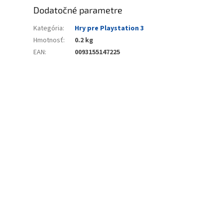
Dodatočné parametre
Kategória
:
Hry pre Playstation 3
Hmotnosť
:
0.2 kg
EAN
:
0093155147225