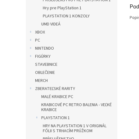
PRÍSLUŠENSTVO PRE PLAYSTATION 1
Pod
Hry pre PlayStation 1
PLAYSTATION 1 KONZOLY
Popi
UMD VIDEÁ
XBOX
PC
NINTENDO
FIGÚRKY
STAVEBNICE
OBLEČENIE
MERCH
ZBERATEĽSKÉ RARITY
MALÉ KRABICE PC
KRABICOVÉ PC RETRO BALENIA - VEĽKÉ
KRABICE
PLAYSTATION 1
HRY NA PLAYSTATION 1 V ORIGINÁL
FÓLII S TRHACÍM PRÚŽKOM