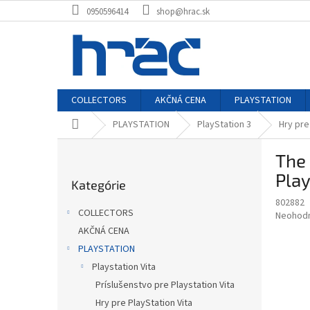
Prejsť
0950596414
shop@hrac.sk
na
obsah
COLLECTORS
AKČNÁ CENA
PLAYSTATION
Domov
PLAYSTATION
PlayStation 3
Hry pre
B
The 
o
Preskočiť
č
Play
Kategórie
kategórie
n
802882
ý
COLLECTORS
Priemer
Neohod
p
hodnote
AKČNÁ CENA
a
produkt
PLAYSTATION
n
je
e
Playstation Vita
0,0
z
l
Príslušenstvo pre Playstation Vita
5
Hry pre PlayStation Vita
hviezdič