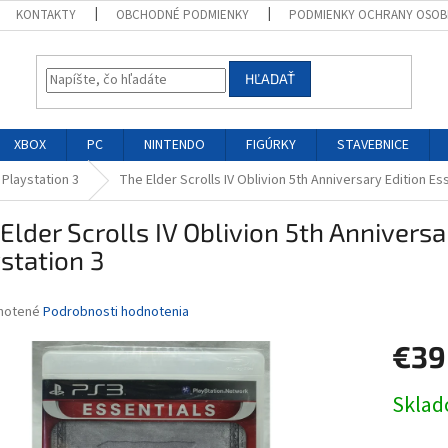
KONTAKTY
OBCHODNÉ PODMIENKY
PODMIENKY OCHRANY OSOB
HĽADAŤ
XBOX
PC
NINTENDO
FIGÚRKY
STAVEBNICE
 Playstation 3
The Elder Scrolls IV Oblivion 5th Anniversary Edition Es
Elder Scrolls IV Oblivion 5th Anniversa
station 3
né
notené
Podrobnosti hodnotenia
nie
€39
u
Jednotk
Skla
cena:
iek.