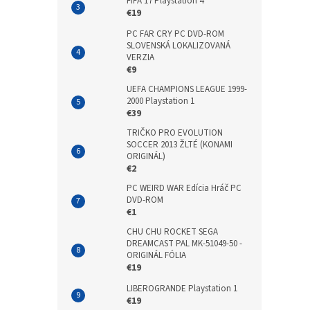
FIFA 17 Playstation 4
€19
PC FAR CRY PC DVD-ROM
SLOVENSKÁ LOKALIZOVANÁ
VERZIA
€9
UEFA CHAMPIONS LEAGUE 1999-
2000 Playstation 1
€39
TRIČKO PRO EVOLUTION
SOCCER 2013 ŽLTÉ (KONAMI
ORIGINÁL)
€2
PC WEIRD WAR Edícia Hráč PC
DVD-ROM
€1
CHU CHU ROCKET SEGA
DREAMCAST PAL MK-51049-50 -
ORIGINÁL FÓLIA
€19
LIBEROGRANDE Playstation 1
€19