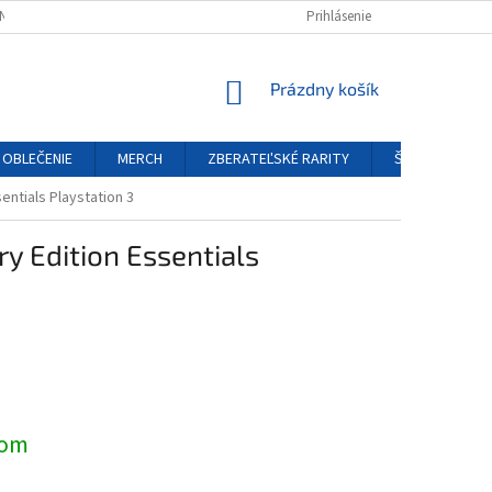
NÝCH ÚDAJOV
REKLAMAČNÝ PORIADOK
Prihlásenie
FORMULÁR ODSTÚPENIA O
NÁKUPNÝ
Prázdny košík
KOŠÍK
OBLEČENIE
MERCH
ZBERATEĽSKÉ RARITY
ŠPECIÁLNE EDÍ
sentials Playstation 3
ry Edition Essentials
ová
dom