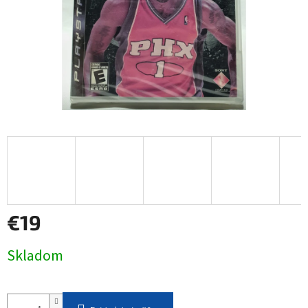
€19
Jednotková
Skladom
cena: