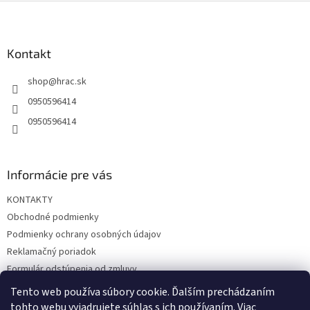
Z
á
p
ä
Kontakt
t
shop
@
hrac.sk
i
e
0950596414
0950596414
Informácie pre vás
KONTAKTY
Obchodné podmienky
Podmienky ochrany osobných údajov
Reklamačný poriadok
Formulár odstúpenia od zmluvy
Reklamačný formulár
Tento web používa súbory cookie. Ďalším prechádzaním
tohto webu vyjadrujete súhlas s ich používaním. Viac