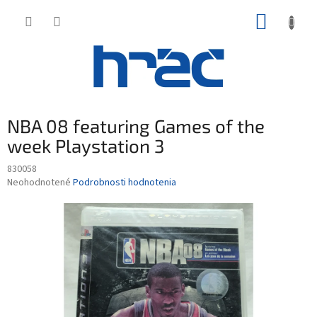
Prejsť
NÁKUP
na
obsah
KOŠÍK
NBA 08 featuring Games of the
week Playstation 3
830058
Priemerné
Neohodnotené
Podrobnosti hodnotenia
hodnotenie
produktu
je
0,0
z
5
hviezdičiek.