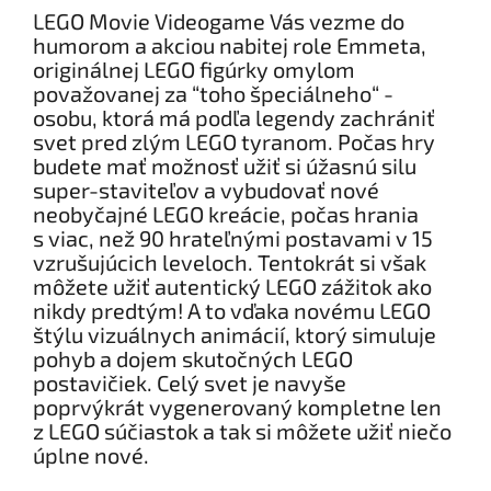
LEGO Movie Videogame Vás vezme do
humorom a akciou nabitej role Emmeta,
originálnej LEGO figúrky omylom
považovanej za “toho špeciálneho“ -
osobu, ktorá má podľa legendy zachrániť
svet pred zlým LEGO tyranom. Počas hry
budete mať možnosť užiť si úžasnú silu
super-staviteľov a vybudovať nové
neobyčajné LEGO kreácie, počas hrania
s viac, než 90 hrateľnými postavami v 15
vzrušujúcich leveloch. Tentokrát si však
môžete užiť autentický LEGO zážitok ako
nikdy predtým! A to vďaka novému LEGO
štýlu vizuálnych animácií, ktorý simuluje
pohyb a dojem skutočných LEGO
postavičiek. Celý svet je navyše
poprvýkrát vygenerovaný kompletne len
z LEGO súčiastok a tak si môžete užiť niečo
úplne nové.