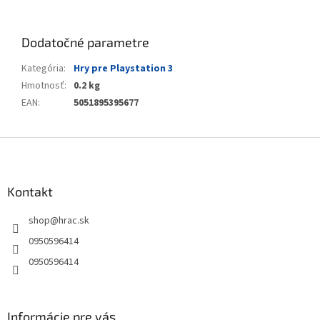
Dodatočné parametre
Kategória
:
Hry pre Playstation 3
Hmotnosť
:
0.2 kg
EAN
:
5051895395677
Z
á
p
ä
Kontakt
t
shop
@
hrac.sk
i
e
0950596414
0950596414
Informácie pre vás