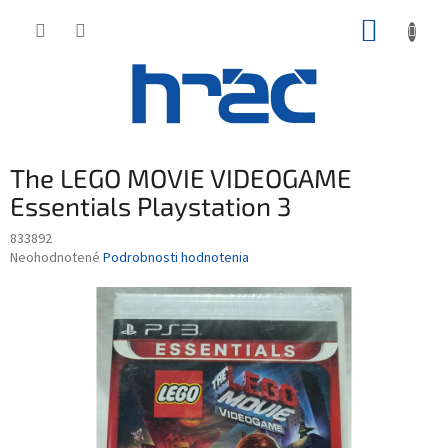
Prejsť
NÁKUP
na
obsah
KOŠÍK
The LEGO MOVIE VIDEOGAME
Essentials Playstation 3
833892
Priemerné
Neohodnotené
Podrobnosti hodnotenia
hodnotenie
produktu
je
0,0
z
5
hviezdičiek.