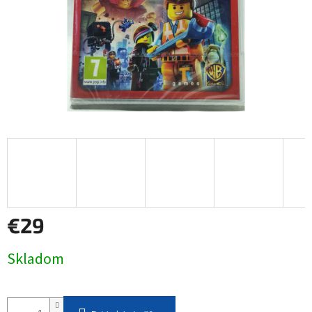
€29
Jednotková
Skladom
cena: