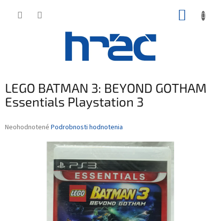
Prejsť
NÁKUP
na
obsah
KOŠÍK
LEGO BATMAN 3: BEYOND GOTHAM
Essentials Playstation 3
Priemerné
Neohodnotené
Podrobnosti hodnotenia
hodnotenie
produktu
je
0,0
z
5
hviezdičiek.