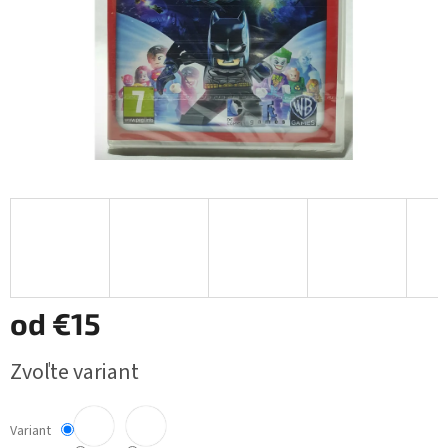
od
€15
Jednotková
Zvoľte variant
cena:
Variant