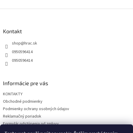
Z
á
p
ä
Kontakt
t
shop
@
hrac.sk
i
e
0950596414
0950596414
Informácie pre vás
KONTAKTY
Obchodné podmienky
Podmienky ochrany osobných údajov
Reklamačný poriadok
Formulár odstúpenia od zmluvy
Reklamačný formulár