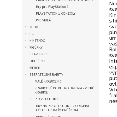
PRÍSLUŠENSTVO PRE PLAYSTATION 1
Nec
Hry pre PlayStation 1
sve
PLAYSTATION 1 KONZOLY
Kin
s h
UMD VIDEÁ
sve
XBOX
pln
PC
umo
NINTENDO
vaš
FIGÚRKY
Ro
sve
STAVEBNICE
int
OBLEČENIE
exp
MERCH
výp
ZBERATEĽSKÉ RARITY
put
MALÉ KRABICE PC
ovl
KRABICOVÉ PC RETRO BALENIA - VEĽKÉ
Vrh
KRABICE
fra
PLAYSTATION 1
nes
HRY NA PLAYSTATION 1 V ORIGINÁL
FÓLII S TRHACÍM PRÚŽKOM