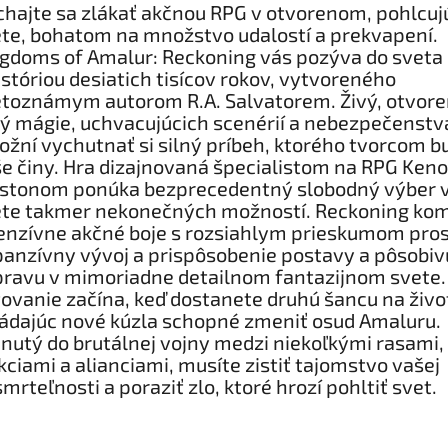
hajte sa zlákať akčnou RPG v otvorenom, pohlcu
te, bohatom na množstvo udalostí a prekvapení.
gdoms of Amalur: Reckoning vás pozýva do sveta
istóriou desiatich tisícov rokov, vytvoreného
toznámym autorom R.A. Salvatorem. Živý, otvore
ý mágie, uchvacujúcich scenérií a nebezpečenstv
žní vychutnať si silný príbeh, ktorého tvorcom b
e činy. Hra dizajnovaná špecialistom na RPG Ken
lstonom ponúka bezprecedentný slobodný výber 
te takmer nekonečných možností. Reckoning kom
enzívne akčné boje s rozsiahlym prieskumom pros
anzívny vývoj a prispôsobenie postavy a pôsobiv
ravu v mimoriadne detailnom fantazijnom svete.
ovanie začína, keď dostanete druhú šancu na živo
ádajúc nové kúzla schopné zmeniť osud Amaluru.
nutý do brutálnej vojny medzi niekoľkými rasami,
kciami a alianciami, musíte zistiť tajomstvo vašej
mrteľnosti a poraziť zlo, ktoré hrozí pohltiť svet.