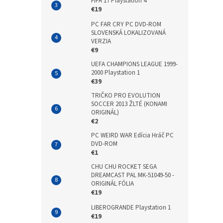
FIFA 17 Playstation 4
€19
PC FAR CRY PC DVD-ROM
SLOVENSKÁ LOKALIZOVANÁ
VERZIA
€9
UEFA CHAMPIONS LEAGUE 1999-
2000 Playstation 1
€39
TRIČKO PRO EVOLUTION
SOCCER 2013 ŽLTÉ (KONAMI
ORIGINÁL)
€2
PC WEIRD WAR Edícia Hráč PC
DVD-ROM
€1
CHU CHU ROCKET SEGA
DREAMCAST PAL MK-51049-50 -
ORIGINÁL FÓLIA
€19
LIBEROGRANDE Playstation 1
€19