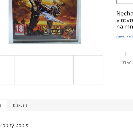
Necha
v otv
na mn
Detailné 
TLAČ
s
Diskusia
robný popis