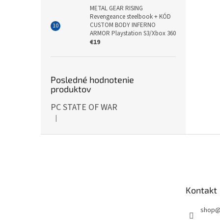
METAL GEAR RISING
Revengeance steelbook + KÓD
CUSTOM BODY INFERNO
ARMOR Playstation S3/Xbox 360
€19
Posledné hodnotenie
produktov
PC STATE OF WAR
|
Hodnotenie produktu je 5 z 5 hviezdičiek.
Z
á
p
ä
t
Kontakt
i
e
shop