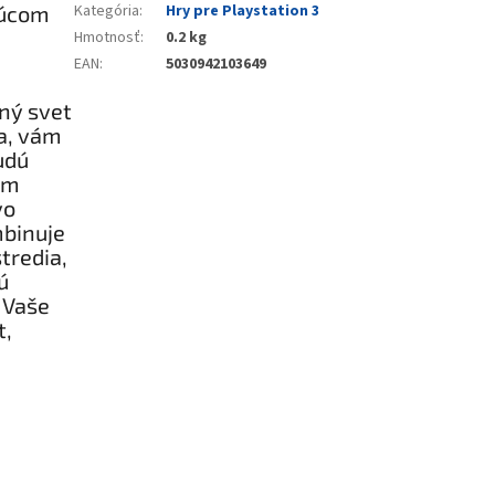
júcom
Kategória
:
Hry pre Playstation 3
Hmotnosť
:
0.2 kg
EAN
:
5030942103649
ný svet
a, vám
udú
om
vo
binuje
tredia,
ú
 Vaše
t,