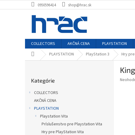
Prejsť
0950596414
shop@hrac.sk
na
obsah
COLLECTORS
AKČNÁ CENA
PLAYSTATION
Domov
PLAYSTATION
PlayStation 3
Hry pre
B
King
o
Preskočiť
č
Priemer
Neohod
Kategórie
kategórie
n
hodnote
ý
produkt
COLLECTORS
p
je
AKČNÁ CENA
0,0
a
z
PLAYSTATION
n
5
e
Playstation Vita
hviezdič
l
Príslušenstvo pre Playstation Vita
Hry pre PlayStation Vita