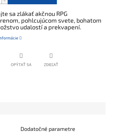
jte sa zlákať akčnou RPG
orenom, pohlcujúcom svete, bohatom
ožstvo udalostí a prekvapení.
informácie
OPÝTAŤ SA
ZDIEĽAŤ
Dodatočné parametre