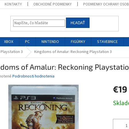
KONTAKTY
OBCHODNÉ PODMIENKY
PODMIENKY OCHRANY OSOB
HĽADAŤ
XBOX
PC
NINTENDO
FIGÚRKY
STAVEBNICE
 Playstation 3
Kingdoms of Amalur: Reckoning Playstation 3
doms of Amalur: Reckoning Playstatio
né
notené
Podrobnosti hodnotenia
nie
€19
u
Jednotk
Skla
cena:
iek.