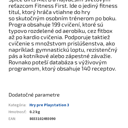
reťazcom Fitness First. Ide o jediný fitness
titul, ktorý hráča vtiahne do hry
so skutočným osobním trénerom po boku.
Progra obsahuje 199 cvičení, ktoré sú
typovo rozdelené od aerobiku, cez fitbox
až po kardio cvičenia. Podporuje taktiež
cvičenie s množstvom prislúšenstva, ako
napríklad: gymnastickú loptu, rezistenčný
pás a kotníkové alebo zápestné závažie.
Rovnako poteší databáza s výživovým
programom, ktorý obsahuje 140 receptov.
Dodatočné parametre
Kategória
:
Hry pre Playstation 3
Hmotnosť
:
0.2 kg
EAN
:
8033102493090