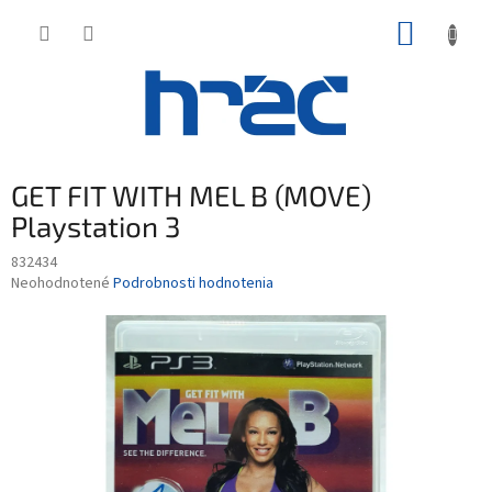
Prejsť
NÁKUP
na
obsah
KOŠÍK
GET FIT WITH MEL B (MOVE)
Playstation 3
832434
Priemerné
Neohodnotené
Podrobnosti hodnotenia
hodnotenie
produktu
je
0,0
z
5
hviezdičiek.