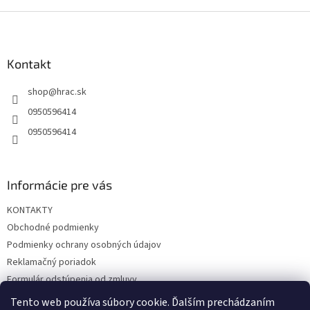
Z
á
p
ä
Kontakt
t
shop
@
hrac.sk
i
e
0950596414
0950596414
Informácie pre vás
KONTAKTY
Obchodné podmienky
Podmienky ochrany osobných údajov
Reklamačný poriadok
Formulár odstúpenia od zmluvy
Reklamačný formulár
Tento web používa súbory cookie. Ďalším prechádzaním