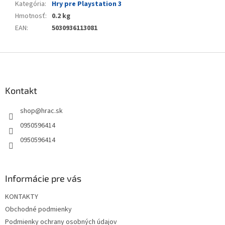
Kategória
:
Hry pre Playstation 3
Hmotnosť
:
0.2 kg
EAN
:
5030936113081
Z
á
p
ä
Kontakt
t
shop
@
hrac.sk
i
e
0950596414
0950596414
Informácie pre vás
KONTAKTY
Obchodné podmienky
Podmienky ochrany osobných údajov