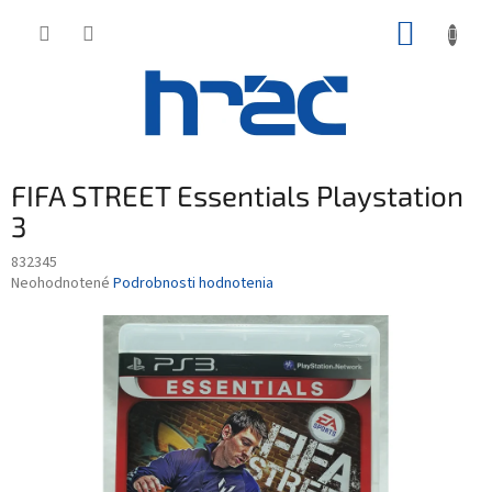
Prejsť
NÁKUP
na
obsah
KOŠÍK
FIFA STREET Essentials Playstation
3
832345
Priemerné
Neohodnotené
Podrobnosti hodnotenia
hodnotenie
produktu
je
0,0
z
5
hviezdičiek.