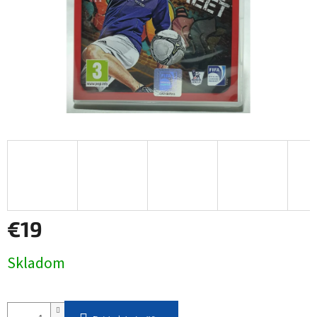
€19
Jednotková
Skladom
cena: