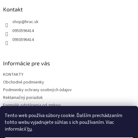
p
ä
Kontakt
t
shop
@
hrac.sk
i
e
0950596414
0950596414
Informácie pre vás
KONTAKTY
Obchodné podmienky
Podmienky ochrany osobných údajov
Reklamačný poriadok
Formulár odstúpenia od zmluvy
Reklamačný formulár
Tento web používa súbory cookie. Ďalším prechádzaním
tohto webu vyjadrujete súhlas s ich používaním. Viac
informácií
tu
.