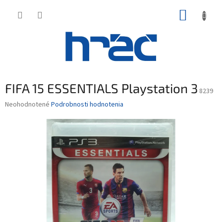
Prejsť
NÁKUP
na
obsah
KOŠÍK
FIFA 15 ESSENTIALS Playstation 3
8239
Priemerné
Neohodnotené
Podrobnosti hodnotenia
hodnotenie
produktu
je
0,0
z
5
hviezdičiek.