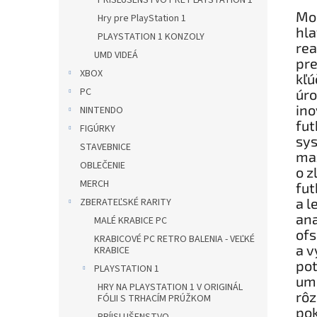
PRÍSLUŠENSTVO PRE PLAYSTATION 1
Mod
Hry pre PlayStation 1
hla
PLAYSTATION 1 KONZOLY
rea
UMD VIDEÁ
pr
XBOX
kľú
PC
úro
ino
NINTENDO
fut
FIGÚRKY
sys
STAVEBNICE
max
OBLEČENIE
o z
MERCH
fut
a l
ZBERATEĽSKÉ RARITY
ana
MALÉ KRABICE PC
ofs
KRABICOVÉ PC RETRO BALENIA - VEĽKÉ
a v
KRABICE
pot
PLAYSTATION 1
umo
HRY NA PLAYSTATION 1 V ORIGINÁL
rôz
FÓLII S TRHACÍM PRÚŽKOM
pok