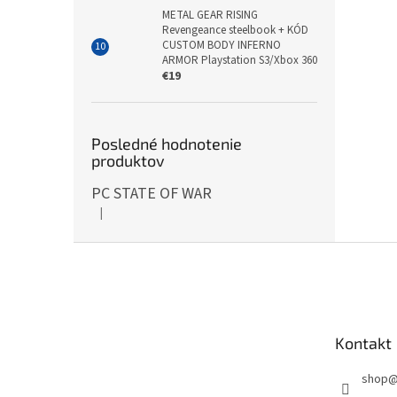
METAL GEAR RISING
Revengeance steelbook + KÓD
CUSTOM BODY INFERNO
ARMOR Playstation S3/Xbox 360
€19
Posledné hodnotenie
produktov
PC STATE OF WAR
|
Hodnotenie produktu je 5 z 5 hviezdičiek.
Z
á
p
ä
t
Kontakt
i
e
shop