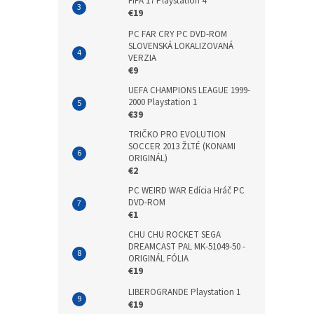
FIFA 17 Playstation 4
€19
PC FAR CRY PC DVD-ROM
SLOVENSKÁ LOKALIZOVANÁ
VERZIA
€9
UEFA CHAMPIONS LEAGUE 1999-
2000 Playstation 1
€39
TRIČKO PRO EVOLUTION
SOCCER 2013 ŽLTÉ (KONAMI
ORIGINÁL)
€2
PC WEIRD WAR Edícia Hráč PC
DVD-ROM
€1
CHU CHU ROCKET SEGA
DREAMCAST PAL MK-51049-50 -
ORIGINÁL FÓLIA
€19
LIBEROGRANDE Playstation 1
€19