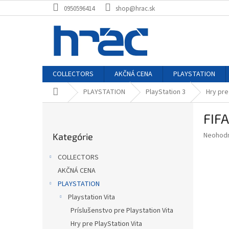
Prejsť
0950596414
shop@hrac.sk
na
obsah
COLLECTORS
AKČNÁ CENA
PLAYSTATION
Domov
PLAYSTATION
PlayStation 3
Hry pre
B
FIFA
o
Preskočiť
č
Priemer
Neohod
Kategórie
kategórie
n
hodnote
ý
produkt
COLLECTORS
p
je
AKČNÁ CENA
0,0
a
z
PLAYSTATION
n
5
e
Playstation Vita
hviezdič
l
Príslušenstvo pre Playstation Vita
Hry pre PlayStation Vita