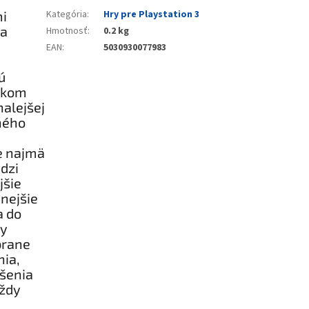
mi
Kategória
:
Hry pre Playstation 3
ka
Hmotnosť
:
0.2 kg
EAN
:
5030930077983
ú
ítkom
nalejšej
ného
e najmä
dzi
jšie
vnejšie
a do
ky
brane
nia,
šenia
vždy