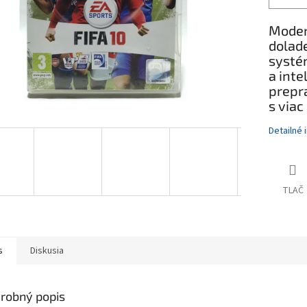
Moder
dolad
systém
a inte
prep
s viac
Detailné 
TLAČ
s
Diskusia
robný popis