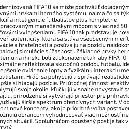
ernizovaná FIFA 10 sa môže pochváliť doladený
vnými prvkami herného systému, najmä čo sa tý
kcií a inteligencie futbalistov plus kompletne
epracovaným manažérskym módom s viac než 50
čovými vylepšeniami. FIFA 10 tak predstavuje nov
veň autenticity, ktorá sa stáva všeobecným mer
vácie a hrateľnosti a posúva ju na pozíciu najdoko
balovej simulácie súčasnosti. Základné prvky her
tému na ihrisku boli zdokonalené tak, aby FIFA 10
imálne reflektovala skutočnú podobu futbalu. Id
lepšenie ovládanie lopty a fyzikálnu interakciu me
balistami. Hráči sa pohybujú a správajú realisticke
epšie si hľadajú pozície. Pri útočnej činnosti efektí
lyzujú svoje okolie, kľučkujú v snahe nevystaviť s
ajdu, prirodzene si vytvárajú priestor pre prihráv
yužívajú širšie spektrum ofenzívnych variant. V o
om nové koncepty, ako je prioritná voľba postave
žňujú obrancom vyhodnocovať viac možností rie
nych situácií. Spoluhráčom opustený post je tak 
rytý.