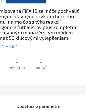
nizovaná FIFA 10 sa môže pochváliť
enými hlavnými prvkami herného
u, najmä čo sa týka reakcií
ligencie futbalistov plus kompletne
racovaným manažérskym módom
 než 50 kľúčovými vylepšeniami.
informácie
OPÝTAŤ SA
ZDIEĽAŤ
Dodatočné parametre