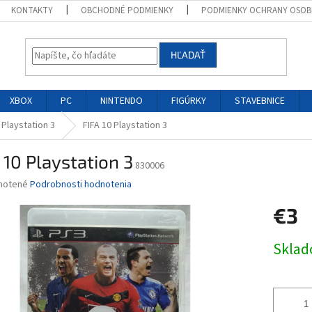
KONTAKTY
OBCHODNÉ PODMIENKY
PODMIENKY OCHRANY OSOB
HĽADAŤ
XBOX
PC
NINTENDO
FIGÚRKY
STAVEBNICE
 Playstation 3
FIFA 10 Playstation 3
 10 Playstation 3
830006
né
notené
Podrobnosti hodnotenia
nie
€3
u
Jednotk
Skla
cena:
iek.