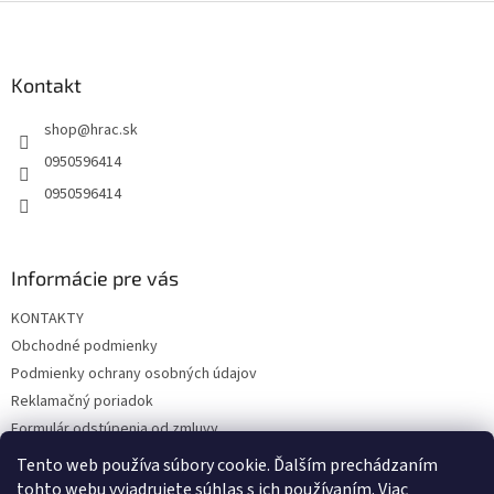
Z
á
p
ä
Kontakt
t
shop
@
hrac.sk
i
e
0950596414
0950596414
Informácie pre vás
KONTAKTY
Obchodné podmienky
Podmienky ochrany osobných údajov
Reklamačný poriadok
Formulár odstúpenia od zmluvy
Reklamačný formulár
Tento web používa súbory cookie. Ďalším prechádzaním
tohto webu vyjadrujete súhlas s ich používaním. Viac