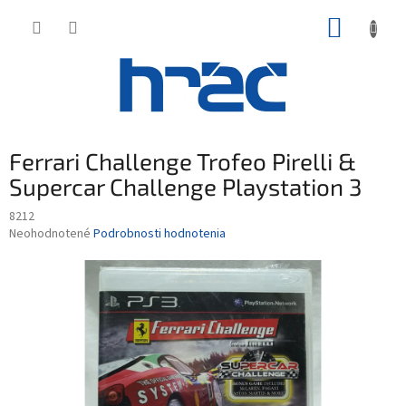
Prejsť
NÁKUP
na
obsah
KOŠÍK
Ferrari Challenge Trofeo Pirelli &
Supercar Challenge Playstation 3
8212
Priemerné
Neohodnotené
Podrobnosti hodnotenia
hodnotenie
produktu
je
0,0
z
5
hviezdičiek.