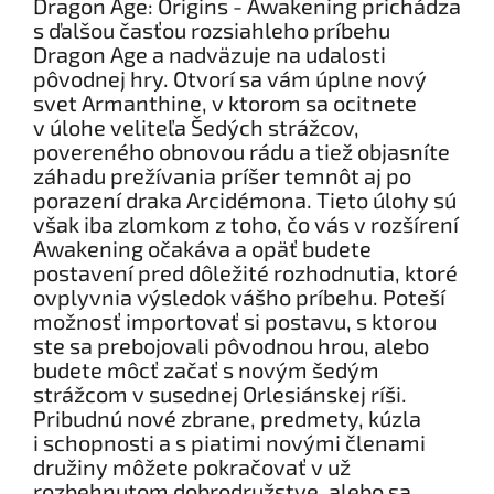
Dragon Age: Origins - Awakening prichádza
s ďalšou časťou rozsiahleho príbehu
Dragon Age a nadväzuje na udalosti
pôvodnej hry. Otvorí sa vám úplne nový
svet Armanthine, v ktorom sa ocitnete
v úlohe veliteľa Šedých strážcov,
povereného obnovou rádu a tiež objasníte
záhadu prežívania príšer temnôt aj po
porazení draka Arcidémona. Tieto úlohy sú
však iba zlomkom z toho, čo vás v rozšírení
Awakening očakáva a opäť budete
postavení pred dôležité rozhodnutia, ktoré
ovplyvnia výsledok vášho príbehu. Poteší
možnosť importovať si postavu, s ktorou
ste sa prebojovali pôvodnou hrou, alebo
budete môcť začať s novým šedým
strážcom v susednej Orlesiánskej ríši.
Pribudnú nové zbrane, predmety, kúzla
i schopnosti a s piatimi novými členami
družiny môžete pokračovať v už
rozbehnutom dobrodružstve, alebo sa