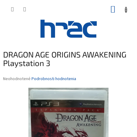
Prejsť
NÁKUP
na
obsah
KOŠÍK
DRAGON AGE ORIGINS AWAKENING
Playstation 3
Priemerné
Neohodnotené
Podrobnosti hodnotenia
hodnotenie
produktu
je
0,0
z
5
hviezdičiek.