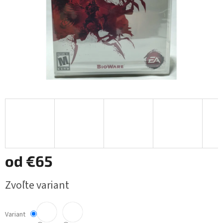
od
€65
Jednotková
Zvoľte variant
cena:
Variant