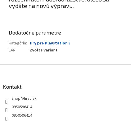
vydáte na novú výpravu.
Dodatočné parametre
Kategória
:
Hry pre Playstation 3
EAN
:
Zvoľte variant
Z
á
p
ä
Kontakt
t
shop
@
hrac.sk
i
e
0950596414
0950596414