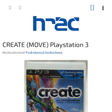
Prejsť
NÁKUP
na
obsah
KOŠÍK
CREATE (MOVE) Playstation 3
Priemerné
Neohodnotené
Podrobnosti hodnotenia
hodnotenie
produktu
je
0,0
z
5
hviezdičiek.