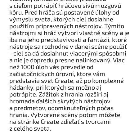
s cieľom potrápiť hráčovu sivú mozgovú
kôru. Pred hráča sú postavené úlohy od
výmyslu sveta, ktorých cieľ dosiahne
použitím pripravených nástrojov. Týmito
nástrojmi si hráč vytvorí vlastné scény a je
iba na jeho predstavivosti a fantázii, ktoré
nástroje sa rozhodne v danej scéne použiť
- cieľ sa dá dosiahnuť viacerými spôsobmi
a nie je dopredu presne nalinkovaný. Viac
než 1000 úloh vás prevedie od
začiatočníckych úrovní, ktore vám
predstavia svet Create, až po komplexné
hádanky, pri ktorých sa možno aj
potrápite. Zážitok z hrania rozšíri aj
hromada ďalších skrytých nástrojov
a predmetov, odomknuteľných počas
hrania. Vytvorené scény potom môžete
na stránke Create zdieľať s tvorcami
z celého sveta.