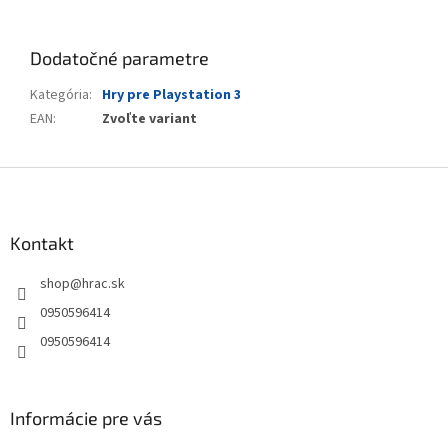
Dodatočné parametre
Kategória
:
Hry pre Playstation 3
EAN
:
Zvoľte variant
Z
á
p
ä
Kontakt
t
shop
@
hrac.sk
i
e
0950596414
0950596414
Informácie pre vás