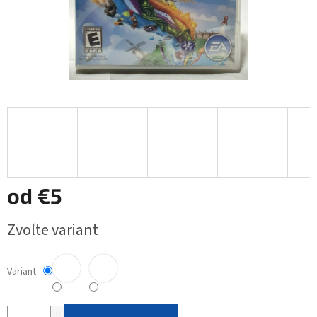
od
€5
Jednotková
Zvoľte variant
cena:
Variant