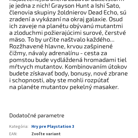
je jedna z nich! Grayson Hunt a Ishi Sato,
členovia skupiny žoldnierov Dead Echo, sú
zradení a vykázaní na okraj galaxie. Osud
ich zaveje na planétu obývanú mutantmi
a zloduchmi požierajúcimi surové, čerstvé
mäso. To by určite naštvalo každého...
Rozžhavené hlavne, krvou zašpinené
čižmy, návaly adrenalínu - cesta za
pomstou bude vydláždená hromadami tiel
mŕtvych mutantov. Kombinovaním útokov
budete získavať body, bonusy, nové zbrane
i schopnosti, aby ste mohli rozpútať
na planéte mutantov pekelný masaker.
Dodatočné parametre
Kategória
:
Hry pre Playstation 3
EAN
:
Zvoľte variant