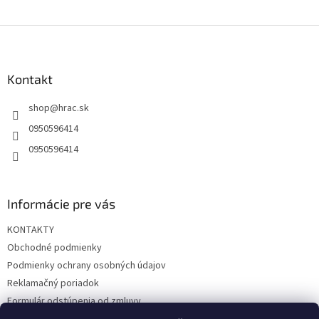
Z
á
p
ä
Kontakt
t
shop
@
hrac.sk
i
e
0950596414
0950596414
Informácie pre vás
KONTAKTY
Obchodné podmienky
Podmienky ochrany osobných údajov
Reklamačný poriadok
Formulár odstúpenia od zmluvy
Reklamačný formulár