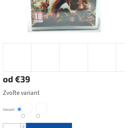
od
€39
Jednotková
Zvoľte variant
cena:
Variant