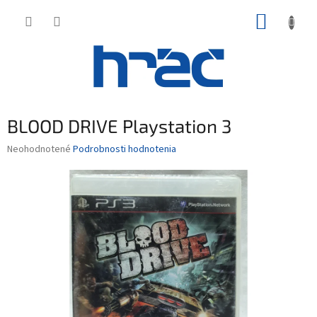
Prejsť
NÁKUP
na
obsah
KOŠÍK
BLOOD DRIVE Playstation 3
Priemerné
Neohodnotené
Podrobnosti hodnotenia
hodnotenie
produktu
je
0,0
z
5
hviezdičiek.