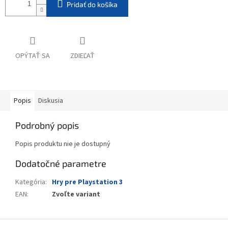
Pridať do košíka
OPÝTAŤ SA
ZDIEĽAŤ
Popis
Diskusia
Podrobný popis
Popis produktu nie je dostupný
Dodatočné parametre
Kategória
:
Hry pre Playstation 3
EAN
:
Zvoľte variant
Z