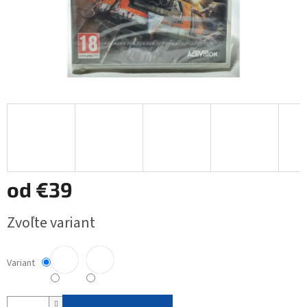
od
€39
Jednotková
Zvoľte variant
cena:
Variant