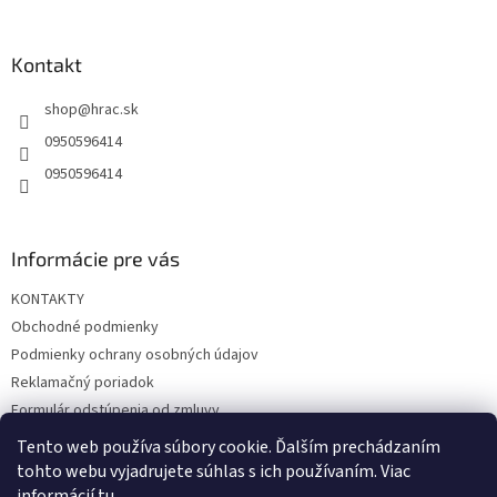
á
p
ä
Kontakt
t
shop
@
hrac.sk
i
e
0950596414
0950596414
Informácie pre vás
KONTAKTY
Obchodné podmienky
Podmienky ochrany osobných údajov
Reklamačný poriadok
Formulár odstúpenia od zmluvy
Reklamačný formulár
Tento web používa súbory cookie. Ďalším prechádzaním
tohto webu vyjadrujete súhlas s ich používaním. Viac
informácií
tu
.