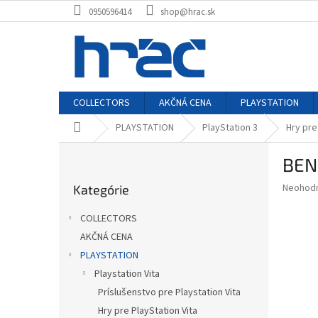
Prejsť
0950596414
shop@hrac.sk
na
obsah
COLLECTORS
AKČNÁ CENA
PLAYSTATION
Domov
PLAYSTATION
PlayStation 3
Hry pre
B
BEN
o
Preskočiť
č
Priemer
Neohod
Kategórie
kategórie
n
hodnote
ý
produkt
COLLECTORS
p
je
AKČNÁ CENA
0,0
a
z
PLAYSTATION
n
5
e
Playstation Vita
hviezdič
l
Príslušenstvo pre Playstation Vita
Hry pre PlayStation Vita