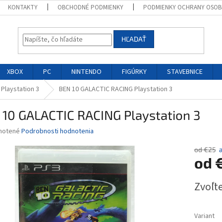
KONTAKTY
OBCHODNÉ PODMIENKY
PODMIENKY OCHRANY OSOB
HĽADAŤ
XBOX
PC
NINTENDO
FIGÚRKY
STAVEBNICE
 Playstation 3
BEN 10 GALACTIC RACING Playstation 3
 10 GALACTIC RACING Playstation 3
né
notené
Podrobnosti hodnotenia
nie
u
od €25
od
Jednotk
Zvoľte
cena:
iek.
Variant