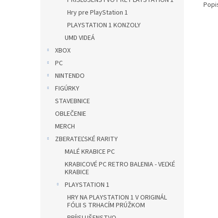
PRÍSLUŠENSTVO PRE PLAYSTATION 1
Popi
Hry pre PlayStation 1
PLAYSTATION 1 KONZOLY
UMD VIDEÁ
XBOX
PC
NINTENDO
FIGÚRKY
STAVEBNICE
OBLEČENIE
MERCH
ZBERATEĽSKÉ RARITY
MALÉ KRABICE PC
KRABICOVÉ PC RETRO BALENIA - VEĽKÉ
KRABICE
PLAYSTATION 1
HRY NA PLAYSTATION 1 V ORIGINÁL
FÓLII S TRHACÍM PRÚŽKOM