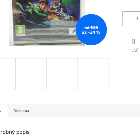
od €25
až –24 %
TLAČ
s
Diskusia
robný popis