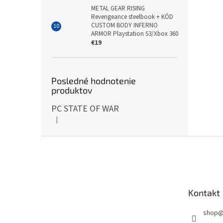
METAL GEAR RISING
Revengeance steelbook + KÓD
CUSTOM BODY INFERNO
ARMOR Playstation S3/Xbox 360
€19
Posledné hodnotenie
produktov
PC STATE OF WAR
|
Hodnotenie produktu je 5 z 5 hviezdičiek.
Z
á
p
ä
t
Kontakt
i
e
shop