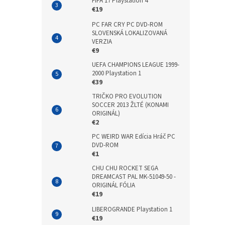
FIFA 17 Playstation 4
€19
PC FAR CRY PC DVD-ROM
SLOVENSKÁ LOKALIZOVANÁ
VERZIA
€9
UEFA CHAMPIONS LEAGUE 1999-
2000 Playstation 1
€39
TRIČKO PRO EVOLUTION
SOCCER 2013 ŽLTÉ (KONAMI
ORIGINÁL)
€2
PC WEIRD WAR Edícia Hráč PC
DVD-ROM
€1
CHU CHU ROCKET SEGA
DREAMCAST PAL MK-51049-50 -
ORIGINÁL FÓLIA
€19
LIBEROGRANDE Playstation 1
€19