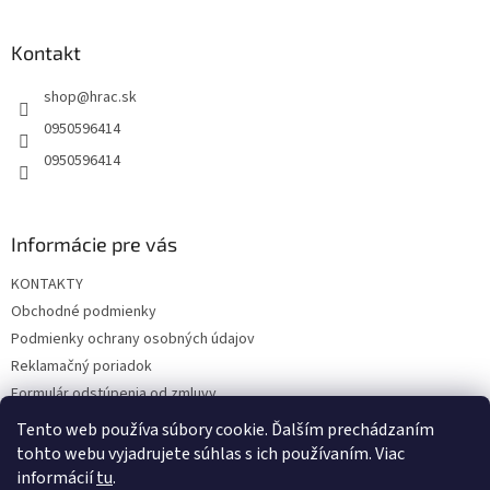
á
p
ä
Kontakt
t
shop
@
hrac.sk
i
e
0950596414
0950596414
Informácie pre vás
KONTAKTY
Obchodné podmienky
Podmienky ochrany osobných údajov
Reklamačný poriadok
Formulár odstúpenia od zmluvy
Reklamačný formulár
Tento web používa súbory cookie. Ďalším prechádzaním
tohto webu vyjadrujete súhlas s ich používaním. Viac
informácií
tu
.