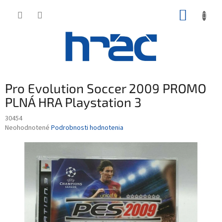
Prejsť
NÁKUP
na
obsah
KOŠÍK
Pro Evolution Soccer 2009 PROMO
PLNÁ HRA Playstation 3
30454
Priemerné
Neohodnotené
Podrobnosti hodnotenia
hodnotenie
produktu
je
0,0
z
5
hviezdičiek.