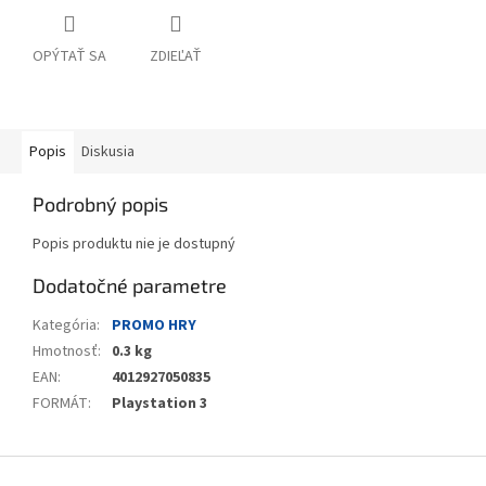
OPÝTAŤ SA
ZDIEĽAŤ
Popis
Diskusia
Podrobný popis
Popis produktu nie je dostupný
Dodatočné parametre
Kategória
:
PROMO HRY
Hmotnosť
:
0.3 kg
EAN
:
4012927050835
FORMÁT
:
Playstation 3
Z