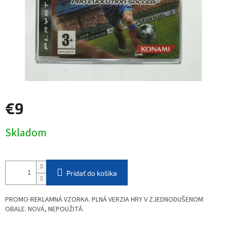
€9
Jednotková
Skladom
cena:
Pridať do košíka
PROMO-REKLAMNÁ VZORKA. PLNÁ VERZIA HRY V ZJEDNODUŠENOM
OBALE. NOVÁ, NEPOUŽITÁ.