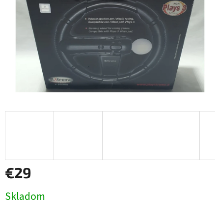
€29
Jednotková
Skladom
cena: