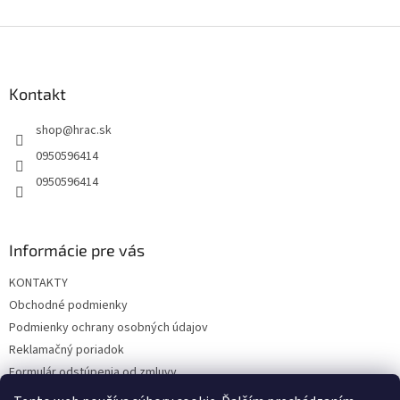
Z
á
p
ä
Kontakt
t
shop
@
hrac.sk
i
e
0950596414
0950596414
Informácie pre vás
KONTAKTY
Obchodné podmienky
Podmienky ochrany osobných údajov
Reklamačný poriadok
Formulár odstúpenia od zmluvy
Reklamačný formulár