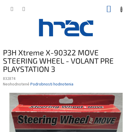
Prejsť
NÁKUP
na
obsah
KOŠÍK
P3H Xtreme X-90322 MOVE
STEERING WHEEL - VOLANT PRE
PLAYSTATION 3
832874
Priemerné
Neohodnotené
Podrobnosti hodnotenia
hodnotenie
produktu
je
0,0
z
5
hviezdičiek.