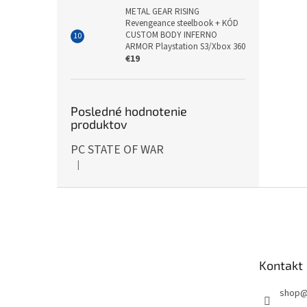
METAL GEAR RISING
Revengeance steelbook + KÓD
CUSTOM BODY INFERNO
ARMOR Playstation S3/Xbox 360
€19
Posledné hodnotenie
produktov
PC STATE OF WAR
|
Hodnotenie produktu je 5 z 5 hviezdičiek.
Z
á
p
ä
t
Kontakt
i
e
shop