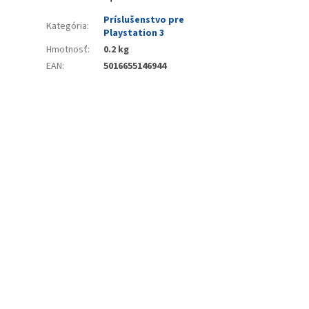
Príslušenstvo pre
Kategória
:
Playstation 3
Hmotnosť
:
0.2 kg
EAN
:
5016655146944