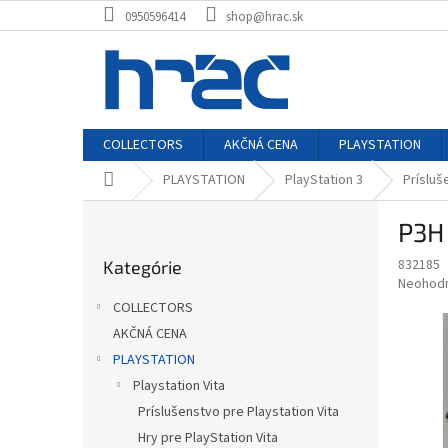
Prejsť
0950596414
shop@hrac.sk
na
obsah
COLLECTORS
AKČNÁ CENA
PLAYSTATION
Domov
PLAYSTATION
PlayStation 3
Prísluš
B
P3H
o
Preskočiť
č
832185
Kategórie
kategórie
n
Priemer
Neohod
ý
hodnote
COLLECTORS
p
produkt
AKČNÁ CENA
je
a
0,0
PLAYSTATION
n
z
e
Playstation Vita
5
l
Príslušenstvo pre Playstation Vita
hviezdič
Hry pre PlayStation Vita