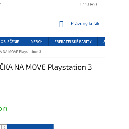
NÝCH ÚDAJOV
REKLAMAČNÝ PORIADOK
Prihlásenie
FORMULÁR ODSTÚPENIA O
NÁKUPNÝ
Prázdny košík
KOŠÍK
OBLEČENIE
MERCH
ZBERATEĽSKÉ RARITY
ŠPECIÁLNE EDÍ
 NA MOVE Playstation 3
KA NA MOVE Playstation 3
ová
dom