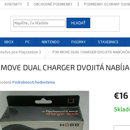
KONTAKTY
OBCHODNÉ PODMIENKY
PODMIENKY OCHRANY OSOB
HĽADAŤ
XBOX
PC
NINTENDO
FIGÚRKY
STAVEBNICE
enstvo pre Playstation 3
P3H MOVE DUAL CHARGER DVOJITÁ NABÍJAČKA
 MOVE DUAL CHARGER DVOJITÁ NABÍJAČ
né
notené
Podrobnosti hodnotenia
nie
€16
u
Jednotk
Skla
cena:
iek.