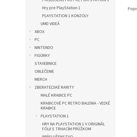
PRÍSLUŠENSTVO PRE PLAYSTATION 1
Hry pre PlayStation 1
Popi
PLAYSTATION 1 KONZOLY
UMD VIDEÁ
XBOX
PC
NINTENDO
FIGÚRKY
STAVEBNICE
OBLEČENIE
MERCH
ZBERATEĽSKÉ RARITY
MALÉ KRABICE PC
KRABICOVÉ PC RETRO BALENIA - VEĽKÉ
KRABICE
PLAYSTATION 1
HRY NA PLAYSTATION 1 V ORIGINÁL
FÓLII S TRHACÍM PRÚŽKOM