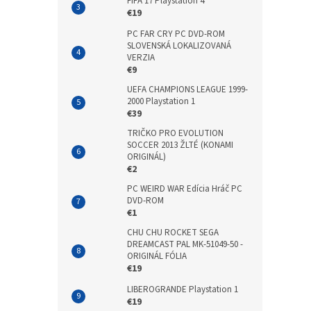
FIFA 17 Playstation 4
€19
PC FAR CRY PC DVD-ROM
SLOVENSKÁ LOKALIZOVANÁ
VERZIA
€9
UEFA CHAMPIONS LEAGUE 1999-
2000 Playstation 1
€39
TRIČKO PRO EVOLUTION
SOCCER 2013 ŽLTÉ (KONAMI
ORIGINÁL)
€2
PC WEIRD WAR Edícia Hráč PC
DVD-ROM
€1
CHU CHU ROCKET SEGA
DREAMCAST PAL MK-51049-50 -
ORIGINÁL FÓLIA
€19
LIBEROGRANDE Playstation 1
€19