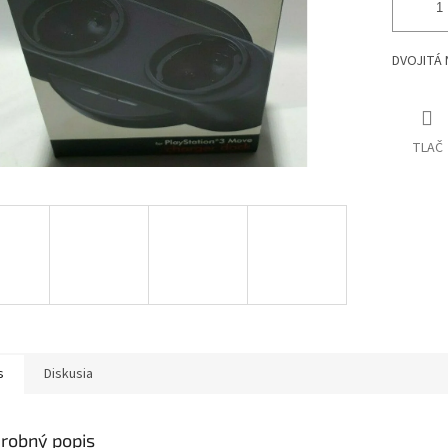
DVOJITÁ 
TLAČ
s
Diskusia
robný popis