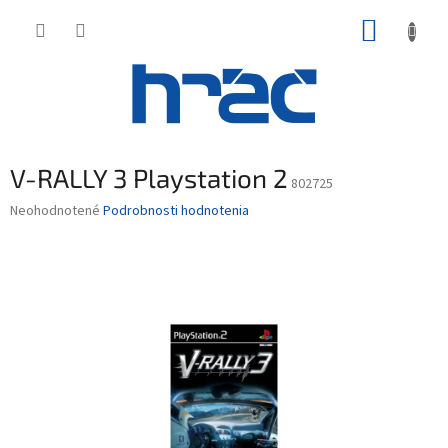
Prejsť
NÁKUP
na
obsah
KOŠÍK
V-RALLY 3 Playstation 2
802725
Priemerné
Neohodnotené
Podrobnosti hodnotenia
hodnotenie
produktu
je
0,0
z
5
hviezdičiek.