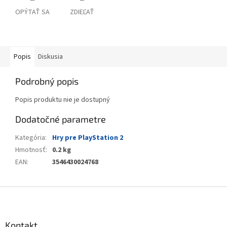
OPÝTAŤ SA
ZDIEĽAŤ
Popis
Diskusia
Podrobný popis
Popis produktu nie je dostupný
Dodatočné parametre
Kategória
:
Hry pre PlayStation 2
Hmotnosť
:
0.2 kg
EAN
:
3546430024768
Z
á
p
ä
Kontakt