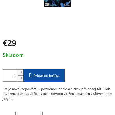
€29
Jednotková
Skladom
cena:
Pridať do košíka
Hra je nová, nepoužitá, v pôvodnom obale ale nie v pôvodnej fólii. Bola
otvorená a znovu zafóliovaná z dôvodu vloženia manuálu v Slovenskom
jazyku.