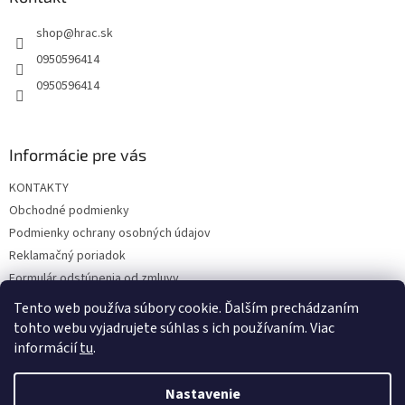
t
shop
@
hrac.sk
i
e
0950596414
0950596414
Informácie pre vás
KONTAKTY
Obchodné podmienky
Podmienky ochrany osobných údajov
Reklamačný poriadok
Formulár odstúpenia od zmluvy
Reklamačný formulár
Tento web používa súbory cookie. Ďalším prechádzaním
tohto webu vyjadrujete súhlas s ich používaním. Viac
informácií
tu
.
Vytvoril Shoptet
Nastavenie